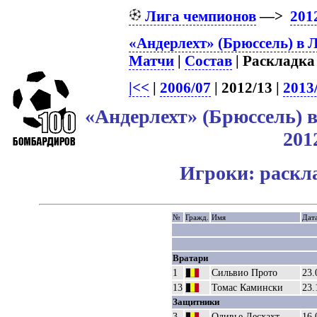
Лига чемпионов
—>
201
«Андерлехт» (Брюссель) в 
Матчи
|
Состав
| Раскладка 
|<<
|
2006/07
| 2012/13 |
2013
«Андерлехт» (Брюссель) 
201
Игроки: раскл
№
Гражд.
Имя
Дат
Вратари
1
Сильвио Прото
23.
13
Томас Камински
23.
Защитники
3
Оливье Десхахт
16.