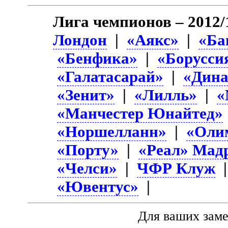
Лига чемпионов – 2012/
Лондон
|
«Аякс»
|
«Ба
«Бенфика»
|
«Борусси
«Галатасарай»
|
«Дина
«Зенит»
|
«Лилль»
|
«
«Манчестер Юнайтед»
«Норшелланн»
|
«Оли
«Порту»
|
«Реал» Мад
«Челси»
|
ЧФР Клуж
«Ювентус»
|
Для ваших зам