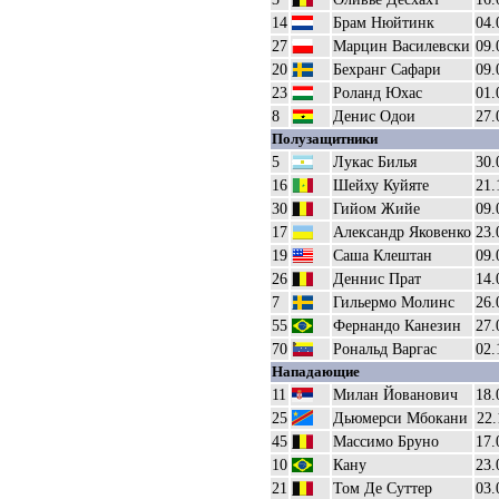
14
Брам Нюйтинк
04.
27
Марцин Василевски
09.
20
Бехранг Сафари
09.
23
Роланд Юхас
01.
8
Денис Одои
27.
Полузащитники
5
Лукас Билья
30.
16
Шейху Куйяте
21.
30
Гийом Жийе
09.
17
Александр Яковенко
23.
19
Саша Клештан
09.
26
Деннис Прат
14.
7
Гильермо Молинс
26.
55
Фернандо Канезин
27.
70
Рональд Варгас
02.
Нападающие
11
Милан Йованович
18.
25
Дьюмерси Мбокани
22.
45
Массимо Бруно
17.
10
Кану
23.
21
Том Де Суттер
03.