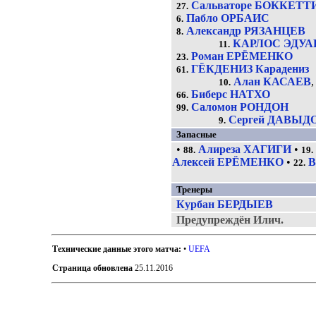
Сальваторе БОККЕТТ
27.
Пабло ОРБАИС
6.
Александр РЯЗАНЦЕВ
8.
КАРЛОС ЭДУА
11.
Роман ЕРЁМЕНКО
23.
ГЁКДЕНИЗ Карадениз
61.
Алан КАСАЕВ
,
10.
Биберс НАТХО
66.
Саломон РОНДОН
99.
Сергей ДАВЫД
9.
Запасные
•
Алиреза ХАГИГИ
•
88.
19.
Алексей ЕРЁМЕНКО
•
В
22.
Тренеры
Курбан БЕРДЫЕВ
Предупреждён Илич.
Технические данные этого матча:
•
UEFA
Страница обновлена
25.11.2016