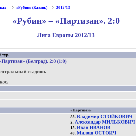
бках
—>
«Рубин» (Казань)
—>
2012/13
«Рубин» – «Партизан». 2:0
Лига Европы 2012/13
 тур.
«Партизан» (Белград)
. 2:0 (1:0)
ентральный стадион.
кос.
«Партизан»
Владимир СТОЙКОВИЧ
88.
Александар МИЛЬКОВИЧ
2.
Иван ИВАНОВ
15.
Милош ОСТОИЧ
40.