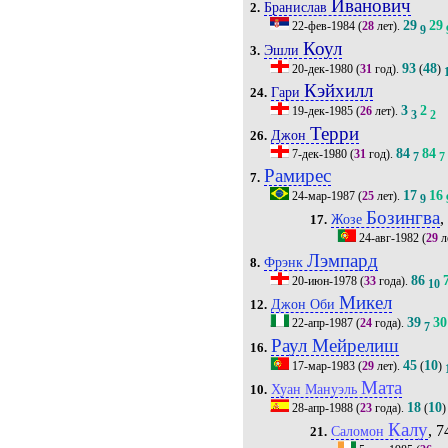
Иванович
Бранислав
2.
29
29
22-фев-1984
(
28
лет).
9
Коул
Эшли
3.
93
48
20-дек-1980
(
31
год).
(
)
Кэйхилл
Гари
24.
3
2
19-дек-1985
(
26
лет).
3
2
Терри
Джон
26.
84
84
7-дек-1980
(
31
год).
7
7
Рамирес
7.
17
16
24-мар-1987
(
25
лет).
9
Бозингва
,
Жозе
17.
24-авг-1982
(
29
л
Лэмпард
Фрэнк
8.
86
20-июн-1978
(
33
года).
10
Микел
Джон Оби
12.
39
30
22-апр-1987
(
24
года).
7
Раул Мейрелиш
16.
45
10
17-мар-1983
(
29
лет).
(
)
Мата
Хуан Мануэль
10.
18
10
28-апр-1988
(
23
года).
(
)
Калу
, 7
Саломон
21.