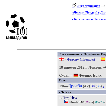
Лига чемпионов
—
«Челси» (Лондон) в Ли
«Барселона» в Лиге че
Лига чемпионов. Полуфинал. Пе
«Челси» (Лондон)
—
18 апреля 2012 г.
Лондон.
«
Судья –
Феликс Брих.
Голы
Дрогба
1:0—
(45')
38
(
33
)
5
«Челси»
Чех
Петр
1.
85
73
20-май-1982
(
29
лет).
(
)