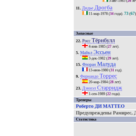
5-авг-1985
(
26
ле
Дрогба
Дидье
11.
73
67
11-мар-1978
(
34
года).
(
Запасные
Тёрнбулл
Росс
22.
4-янв-1985
(
27
лет).
Эссьен
Майкл
5.
3-дек-1982
(
29
лет).
Малуда
Флоран
15.
13-июн-1980
(
31
год).
Торрес
Фернандо
9.
20-мар-1984
(
28
лет).
Старридж
Дэниэл
23.
1-сен-1989
(
22
года).
Тренеры
Роберто ДИ МАТТЕО
Предупреждены Рамирес, Д
Статистика