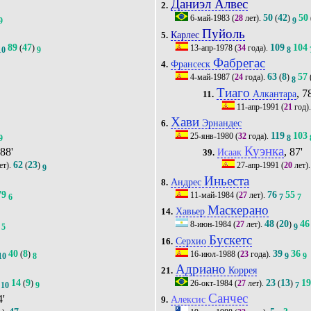
Даниэл Алвес
2.
50
42
50
6-май-1983
(
28
лет).
(
)
9
9
Пуйоль
Карлес
5.
89
47
109
104
(
)
13-апр-1978
(
34
года).
10
9
8
Фабрегас
Франсеск
4.
63
8
57
4-май-1987
(
24
года).
(
)
8
Тиаго
, 7
Алкантара
11.
11-апр-1991
(
21
год)
Хави
Эрнандес
6.
119
103
25-янв-1980
(
32
года).
9
8
Куэнка
 88'
, 87'
Исаак
39.
62
23
ет).
(
)
27-апр-1991
(
20
лет)
9
Иньеста
Андрес
8.
79
76
55
11-май-1984
(
27
лет).
6
7
7
Маскерано
Хавьер
14.
48
20
46
8-июн-1984
(
27
лет).
(
)
5
9
Бускетс
Серхио
16.
40
8
39
36
(
)
16-июл-1988
(
23
года).
10
8
9
9
Адриано
Коррея
21.
14
9
23
13
1
(
)
26-окт-1984
(
27
лет).
(
)
10
9
7
Санчес
4'
Алексис
9.