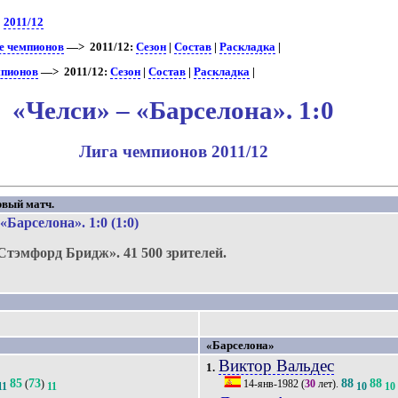
>
2011/12
ге чемпионов
—> 2011/12:
Сезон
|
Состав
|
Раскладка
|
мпионов
—> 2011/12:
Сезон
|
Состав
|
Раскладка
|
«Челси» – «Барселона». 1:0
Лига чемпионов 2011/12
рвый матч.
«Барселона»
. 1:0 (1:0)
Стэмфорд Бридж».
41 500 зрителей.
«Барселона»
Виктор Вальдес
1.
85
73
88
88
(
)
14-янв-1982
(
30
лет).
11
11
10
10