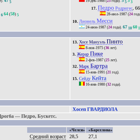
47
5
3
т).
19-дек-1988
(
23
года).
5
5
3
Педро
, 66
Родригес
17.
64
58
)
(
)
28-июл-1987
(
24
год
6
5
Месси
Лионель
10.
67
60
24-июн-1987
(
24
года).
10
Пинто
Хосе Мануэль
13.
8-ноя-1975
(
36
лет).
Пике
Жерар
3.
2-фев-1987
(
25
лет).
Бартра
Марк
32.
15-янв-1991
(
21
год).
Кейта
Сейду
15.
16-янв-1980
(
32
года).
Хосеп ГВАРДИОЛА
рогба — Педро, Бускетс.
«Челси»
«Барселона»
Средний возраст
28,5
27,1