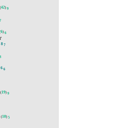
42
(
)
9
7
6
(
)
6
8'
8
.
7
8
6
.
6
19
(
)
9
9
10
(
)
5