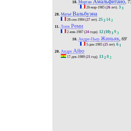
Амальфитано
, 7
Морган
18.
3
20-мар-1985
(
26
лет).
3
Вальбуэна
Матьё
28.
25
14
28-сен-1984
(
27
лет).
2
2
Реми
Лоик
11.
12
10
9
2-янв-1987
(
24
года).
(
)
3
3
Жиньяк
, 69'
Андре-Пьер
10.
6
5-дек-1985
(
25
лет).
1
Айю
Андре
20.
13
8
17-дек-1989
(
21
год).
2
2