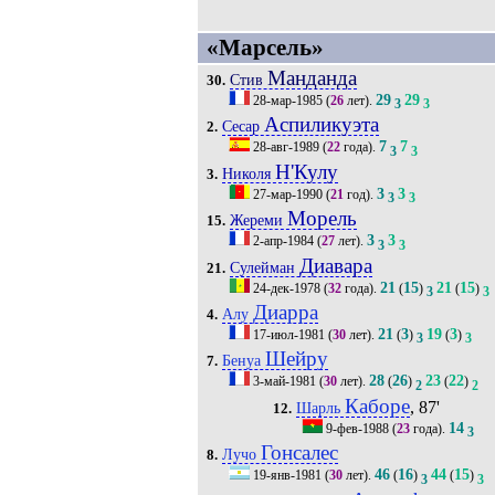
«Марсель»
Манданда
Стив
30.
29
29
28-мар-1985
(
26
лет).
3
3
Аспиликуэта
Сесар
2.
7
7
28-авг-1989
(
22
года).
3
3
Н'Кулу
Николя
3.
3
3
27-мар-1990
(
21
год).
3
3
Морель
Жереми
15.
3
3
2-апр-1984
(
27
лет).
3
3
Диавара
Сулейман
21.
21
15
21
15
24-дек-1978
(
32
года).
(
)
(
)
3
3
Диарра
Алу
4.
21
3
19
3
17-июл-1981
(
30
лет).
(
)
(
)
3
3
Шейру
Бенуа
7.
28
26
23
22
3-май-1981
(
30
лет).
(
)
(
)
2
2
Каборе
, 87'
Шарль
12.
14
9-фев-1988
(
23
года).
3
Гонсалес
Лучо
8.
46
16
44
15
19-янв-1981
(
30
лет).
(
)
(
)
3
3