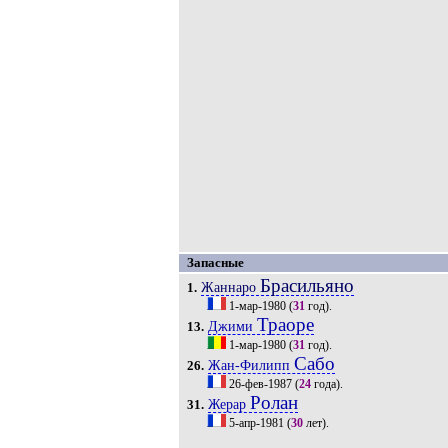
Запасные
Брасильяно
Жаннаро
1.
1-мар-1980
(
31
год).
Траоре
Джими
13.
1-мар-1980
(
31
год).
Сабо
Жан-Филипп
26.
26-фев-1987
(
24
года).
Ролан
Жерар
31.
5-апр-1981
(
30
лет).