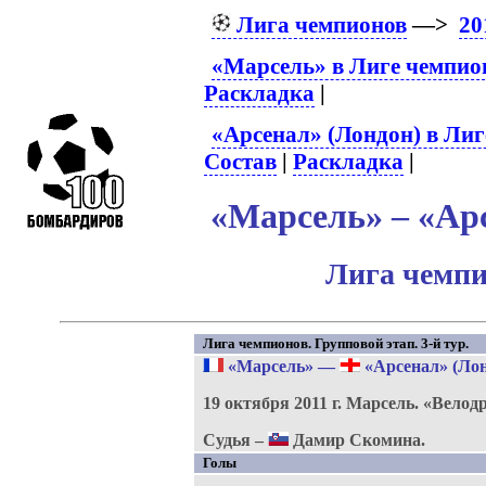
Лига чемпионов
—>
20
«Марсель» в Лиге чемпио
Раскладка
|
«Арсенал» (Лондон) в Лиг
Состав
|
Раскладка
|
«Марсель» – «Арс
Лига чемпи
Лига чемпионов. Групповой этап. 3-й тур.
«Марсель»
—
«Арсенал» (Лон
19 октября 2011 г.
Марсель.
«Велод
Судья –
Дамир Скомина.
Голы