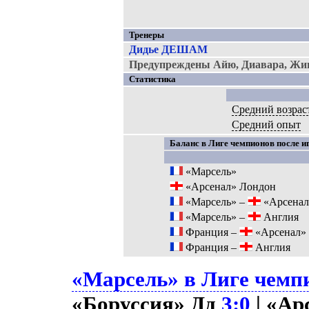
Тренеры
Дидье ДЕШАМ
Предупреждены Айю, Диавара, Жин
Статистика
Средний возрас
Средний опыт
Баланс в Лиге чемпионов после иг
«Марсель»
«Арсенал» Лондон
«Марсель» –
«Арсенал
«Марсель» –
Англия
Франция –
«Арсенал»
Франция –
Англия
«Марсель» в Лиге чемпи
«Боруссия» Дд
3:0
| «Ар