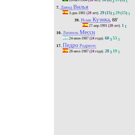
26-окт-1984
(
26
лет).
(
)
(
)
2
1
Вилья
Давид
7.
29
15
29
15
3-дек-1981
(
29
лет).
(
)
(
)
3
3
Куэнка
, 88'
Исаак
39.
1
27-апр-1991
(
20
лет).
1
Месси
Лионель
10.
60
53
24-июн-1987
(
24
года).
3
3
Педро
Родригес
17.
28
19
28-июл-1987
(
24
года).
3
3