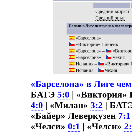
Средний возраст
Средний опыт
Баланс в Лиге чемпионов после игро
«Барселона»
«Виктория» Пльзень
«Барселона» –
«Виктори
«Барселона» –
Чехия
Испания –
«Виктория» 
Испания –
Чехия
«Барселона» в Лиге чем
БАТЭ
5:0
| «Виктория» 
4:0
| «Милан»
3:2
| БАТ
«Байер» Леверкузен
7:1
«Челси»
0:1
| «Челси»
2