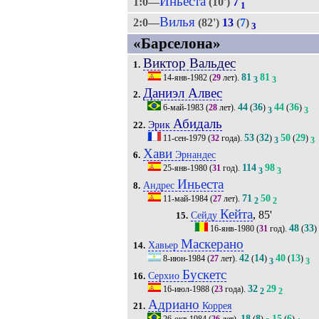
Иньеста
1:0—
(10')
7
1
Вилья
2:0—
(82')
13
(
7
)
3
«Барселона»
Виктор Вальдес
1.
81
81
14-янв-1982
(
29
лет).
3
3
Даниэл Алвес
2.
44
36
44
36
6-май-1983
(
28
лет).
(
)
(
)
3
3
Абидаль
Эрик
22.
53
32
50
29
11-сен-1979
(
32
года).
(
)
(
)
3
3
Хави
Эрнандес
6.
114
98
25-янв-1980
(
31
год).
3
3
Иньеста
Андрес
8.
71
50
11-май-1984
(
27
лет).
2
2
Кейта
, 85'
Сейду
15.
48
33
16-янв-1980
(
31
год).
(
)
Маскерано
Хавьер
14.
42
14
40
13
8-июн-1984
(
27
лет).
(
)
(
)
3
3
Бускетс
Серхио
16.
32
29
16-июл-1988
(
23
года).
2
2
Адриано
Коррея
21.
18
8
15
6