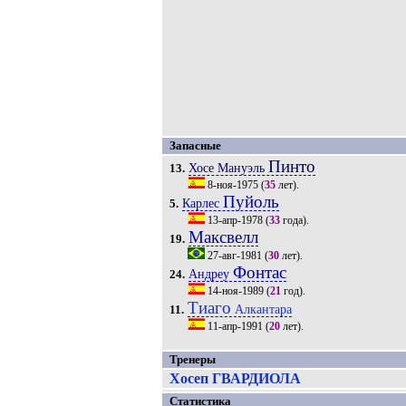
Запасные
Пинто
Хосе Мануэль
13.
8-ноя-1975
(
35
лет).
Пуйоль
Карлес
5.
13-апр-1978
(
33
года).
Максвелл
19.
27-авг-1981
(
30
лет).
Фонтас
Андреу
24.
14-ноя-1989
(
21
год).
Тиаго
Алкантара
11.
11-апр-1991
(
20
лет).
Тренеры
Хосеп ГВАРДИОЛА
Статистика