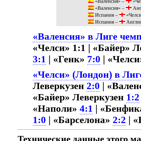
«Валенсия» –
«Че
«Валенсия» –
Анг
Испания –
«Челс
Испания –
Англи
«Валенсия» в Лиге чемп
«Челси» 1:1 | «Байер» 
3:1
| «Генк»
7:0
| «Челс
«Челси» (Лондон) в Лиг
Леверкузен
2:0
| «Вален
«Байер» Леверкузен
1:2
«Наполи»
4:1
| «Бенфи
1:0
| «Барселона»
2:2
| 
Технические данные этого ма