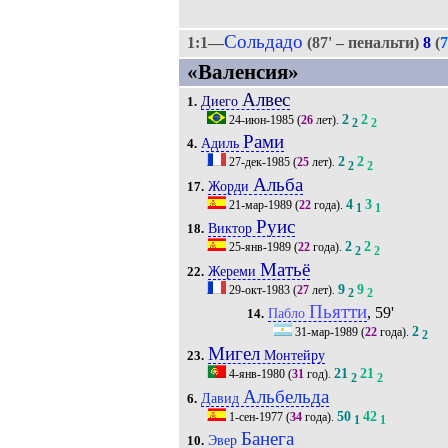
Сольдадо
1:1—
(87' – пенальти)
8
(
7
«Валенсия»
Алвес
Диего
1.
2
2
24-июн-1985
(
26
лет).
2
2
Рами
Адиль
4.
2
2
27-дек-1985
(
25
лет).
2
2
Альба
Жорди
17.
4
3
21-мар-1989
(
22
года).
1
1
Руис
Виктор
18.
2
2
25-янв-1989
(
22
года).
2
2
Матьё
Жереми
22.
9
9
29-окт-1983
(
27
лет).
2
2
Пьятти
, 59'
Пабло
14.
2
31-мар-1989
(
22
года).
2
Мигел
Монтейру
23.
21
21
4-янв-1980
(
31
год).
2
2
Альбельда
Давид
6.
50
42
1-сен-1977
(
34
года).
1
1
Банега
Эвер
10.