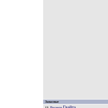
Запасные
Гвайта
Висенте
13.