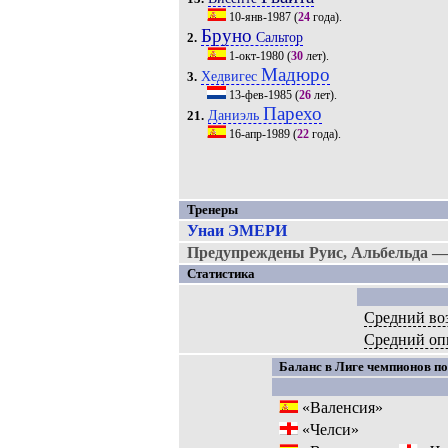
10-янв-1987
(
24
года).
Бруно
Сальтор
2.
1-окт-1980
(
30
лет).
Мадюро
Хедвигес
3.
13-фев-1985
(
26
лет).
Парехо
Даниэль
21.
16-апр-1989
(
22
года).
Тренеры
Унаи ЭМЕРИ
Предупреждены Руис, Альбельда — 
Статистика
Средний во
Средний оп
Баланс в Лиге чемпионов по
«Валенсия»
«Челси»