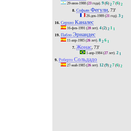
9
6
7
6
29-июн-1988
(
23
года).
(
)
(
)
2
2
Фегули
, 73'
Софьян
8.
3
26-дек-1989
(
21
год).
2
Каналес
Серхио
16.
4
2
1
16-фев-1991
(
20
лет).
(
)
2
1
Эрнандес
Пабло
19.
8
6
11-апр-1985
(
26
лет).
2
1
Жонас
, 73'
7.
2
1-апр-1984
(
27
лет).
1
Сольдадо
Роберто
9.
12
9
7
6
27-май-1985
(
26
лет).
(
)
(
)
2
2