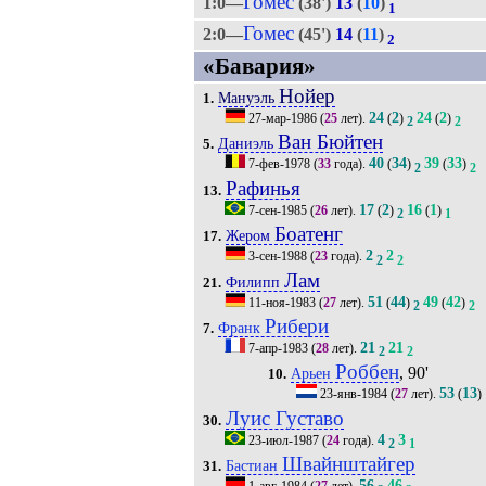
Гомес
1:0—
(38')
13
(
10
)
1
Гомес
2:0—
(45')
14
(
11
)
2
«Бавария»
Нойер
Мануэль
1.
24
2
24
2
27-мар-1986
(
25
лет).
(
)
(
)
2
2
Ван Бюйтен
Даниэль
5.
40
34
39
33
7-фев-1978
(
33
года).
(
)
(
)
2
2
Рафинья
13.
17
2
16
1
7-сен-1985
(
26
лет).
(
)
(
)
2
1
Боатенг
Жером
17.
2
2
3-сен-1988
(
23
года).
2
2
Лам
Филипп
21.
51
44
49
42
11-ноя-1983
(
27
лет).
(
)
(
)
2
2
Рибери
Франк
7.
21
21
7-апр-1983
(
28
лет).
2
2
Роббен
, 90'
Арьен
10.
53
13
23-янв-1984
(
27
лет).
(
)
Луис Густаво
30.
4
3
23-июл-1987
(
24
года).
2
1
Швайнштайгер
Бастиан
31.
56
46