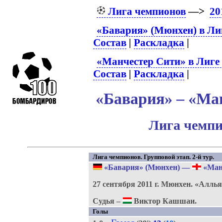
Лига чемпионов
—>
20
«Бавария» (Мюнхен) в Ли
Состав
|
Раскладка
|
«Манчестер Сити» в Лиге
Состав
|
Раскладка
|
«Бавария» – «Ман
Лига чемпи
Лига чемпионов. Групповой этап. 2-й тур.
«Бавария» (Мюнхен)
—
«Ман
27 сентября 2011 г.
Мюнхен.
«Аллья
Судья –
Виктор Кашшаи.
Голы