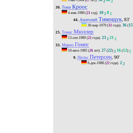
1-авг-1984
(
27
лет).
2
2
Кроос
Тони
39.
10
8
4-янв-1990
(
21
год).
2
2
Тимощук
, 83'
Анатолий
44.
36
15
30-мар-1979
(
32
года).
(
Мюллер
Томас
25.
23
21
13-сен-1989
(
22
года).
2
2
Гомес
Марио
33.
27
22
16
12
10-июл-1985
(
26
лет).
(
)
(
)
2
2
Петерсен
, 90'
Нильс
9.
2
6-дек-1988
(
22
года).
2