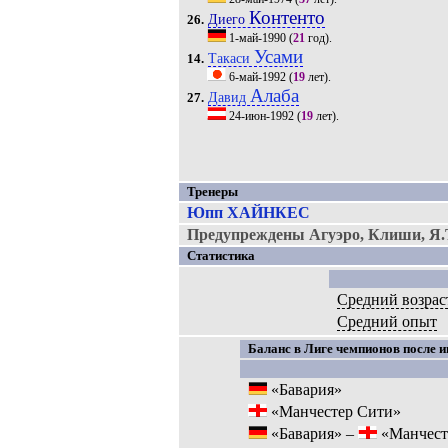
Контенто
Диего
26.
1-май-1990
(
21
год).
Усами
Такаси
14.
6-май-1992
(
19
лет).
Алаба
Давид
27.
24-июн-1992
(
19
лет).
Тренеры
Юпп ХАЙНКЕС
Предупреждены Агуэро, Клиши, Я.Т
Статистика
Средний возрас
Средний опыт
Баланс в Лиге чемпионов после и
«Бавария»
«Манчестер Сити»
«Бавария» –
«Манчест