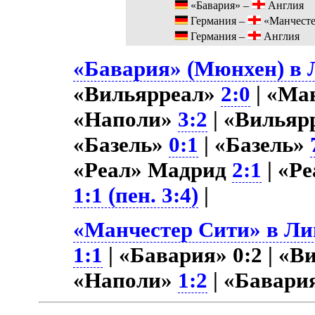
«Бавария» –
Англия
Германия –
«Манчесте
Германия –
Англия
«Бавария» (Мюнхен) в Л
«Вильярреал»
2:0
| «Ма
«Наполи»
3:2
| «Вильяр
«Базель»
0:1
| «Базель»
«Реал» Мадрид
2:1
| «Р
1:1 (пен. 3:4)
|
«Манчестер Сити» в Лиг
1:1
| «Бавария» 0:2 | «
«Наполи»
1:2
| «Бавари