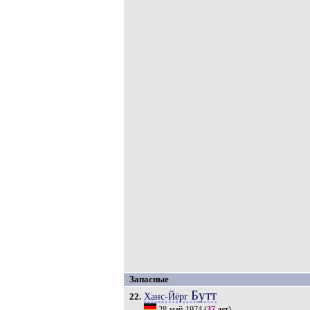
Запасные
Бутт
Ханс-Йёрг
22.
28-май-1974
(
37
лет).