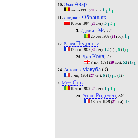
Азар
Эдан
10.
1
1
7-янв-1991
(
20
лет).
1
1
Обраньяк
Людовик
11.
3
3
10-ноя-1984
(
26
лет).
1
1
Гей
, 77'
Идриса
5.
1
26-сен-1989
(
21
год).
1
Педретти
Бенуа
17.
12
1
9
1
12-ноя-1980
(
30
лет).
(
)
(
)
1
1
Коул
, 77'
Джо
26.
52
1
8-ноя-1981
(
29
лет).
(
)
1
Мавуба
(К)
Антонио
24.
6
1
5
1
8-мар-1984
(
27
лет).
(
)
(
)
1
1
Сов
Муса
8.
1
1
19-янв-1986
(
25
лет).
1
1
Роделен
, 86'
Ронни
20.
1
18-ноя-1989
(
21
год).
1