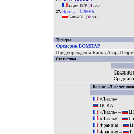
21.
25-дек-1979
(
31
год).
Елень
Иренеуш
27.
9-апр-1981
(
30
лет).
Тренеры
Фредерик БОМПАР
Предупреждены Баша, Азар, Педрет
Статистика
Средний 
Средний 
Баланс в Лиге чемпионо
«Лилль»
ЦСКА
«Лилль» –
Ц
«Лилль» –
Ро
Франция –
Ц
Франция –
Ро