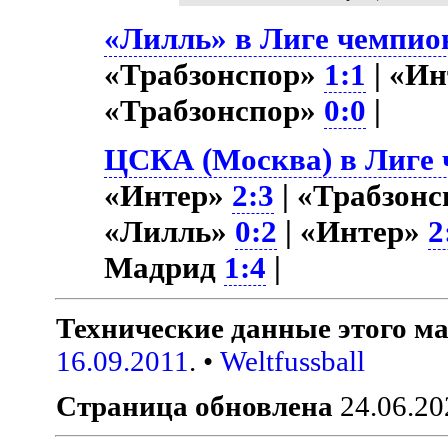
«Лилль» в Лиге чемпион
«Трабзонспор»
1:1
| «И
«Трабзонспор»
0:0
|
ЦСКА (Москва) в Лиге 
«Интер»
2:3
| «Трабзон
«Лилль»
0:2
| «Интер»
2
Мадрид
1:4
|
Технические данные этого ма
16.09.2011
. •
Weltfussball
Страница обновлена
24.06.20