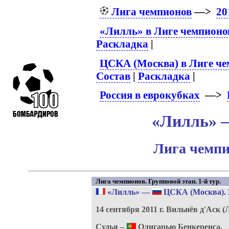
Лига чемпионов
—>
20
«Лилль» в Лиге чемпионо
Раскладка
|
ЦСКА (Москва) в Лиге че
Состав
|
Раскладка
|
Россия в еврокубках
—>
«Лилль» –
Лига чемпи
Лига чемпионов. Групповой этап. 1-й тур.
«Лилль»
—
ЦСКА (Москва)
.
14 сентября 2011 г.
Вильнёв д'Аск (
Судья –
Олигарью Бенкеренса.