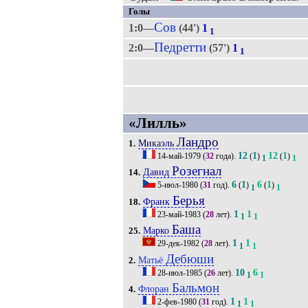
Голы
Сов
1:0—
(44')
1
1
Педретти
2:0—
(57')
1
1
«Лилль»
Ландро
Микаэль
1.
12
1
12
1
14-май-1979
(
32
года).
(
)
(
)
1
1
Розегнал
Давид
14.
6
1
6
1
5-июл-1980
(
31
год).
(
)
(
)
1
1
Берья
Франк
18.
1
1
23-май-1983
(
28
лет).
1
1
Баша
Марко
25.
1
1
29-дек-1982
(
28
лет).
1
1
Дебюши
Матьё
2.
10
6
28-июл-1985
(
26
лет).
1
1
Бальмон
Флоран
4.
1
1
2-фев-1980
(
31
год).
1
1