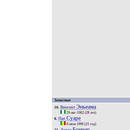
Запасные
Эньеама
Винсент
16.
29-авг-1982
(
29
лет).
Суаре
Пап
6.
6-июн-1990
(
21
год).
Боннар
Лоран