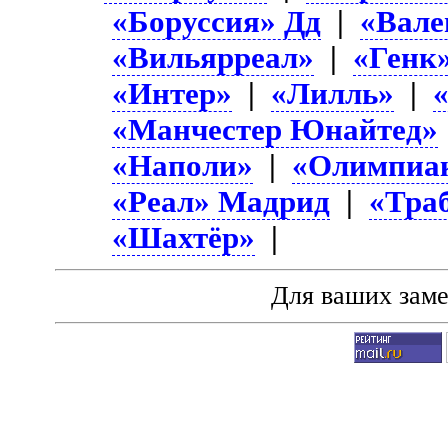
«Боруссия» Дд
|
«Вале
«Вильярреал»
|
«Генк
«Интер»
|
«Лилль»
|
«Манчестер Юнайтед»
«Наполи»
|
«Олимпиа
«Реал» Мадрид
|
«Тра
«Шахтёр»
|
Для ваших зам