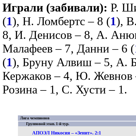
Играли (забивали):
Р. Ш
(
1
),
Н. Ломбертс
– 8 (
1
),
В
8,
И. Денисов
– 8,
А. Аню
Малафеев
– 7,
Данни
– 6 (
(
1
),
Бруну Алвиш
– 5,
А. 
Кержаков
– 4,
Ю. Жевнов
Розина
– 1,
С. Хусти
– 1.
Лига чемпионов
Групповой этап. 1-й тур.
АПОЭЛ Никосия – «Зенит». 2:1