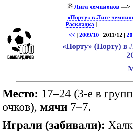
Лига чемпионов
—
«Порту» в Лиге чемпио
Раскладка
|
|<<
|
2009/10
| 2011/12 |
20
«Порту» (Порту) в
2
М
Место:
17–24 (3-е в групп
очков),
мячи
7–7.
Играли (забивали):
Халк