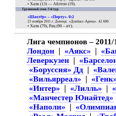
• Халк (13) — Айлтон (19).
Групповой этап. 5-й тур.
«Шахтёр» – «Порту». 0:2
23 ноября 2011 г. Донецк. «Донбасс-Арена». 42 600.
• Халк (79), Рац (90 – а/г).
Лига чемпионов – 2011/
Лондон
|
«Аякс»
|
«Ба
Леверкузен
|
«Барсело
«Боруссия» Дд
|
«Вале
«Вильярреал»
|
«Генк
«Интер»
|
«Лилль»
|
«Манчестер Юнайтед»
«Наполи»
|
«Олимпиа