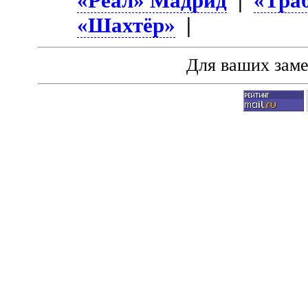
«Реал» Мадрид
|
«Тра
«Шахтёр»
|
Для ваших зам