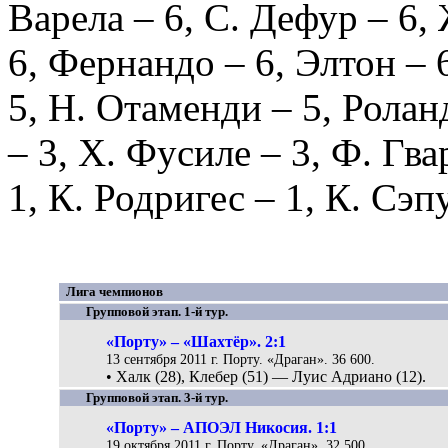
Варела
– 6,
С. Дефур
– 6,
6,
Фернандо
– 6,
Элтон
– 
5,
Н. Отаменди
– 5,
Ролан
– 3,
Х. Фусиле
– 3,
Ф. Гва
1,
К. Родригес
– 1,
К. Сэп
Лига чемпионов
Групповой этап. 1-й тур.
«Порту» – «Шахтёр». 2:1
13 сентября 2011 г. Порту. «Драган». 36 600.
• Халк (28), Клебер (51) — Луис Адриано (12).
Групповой этап. 3-й тур.
«Порту» – АПОЭЛ Никосия. 1:1
19 октября 2011 г. Порту. «Драган». 32 500.