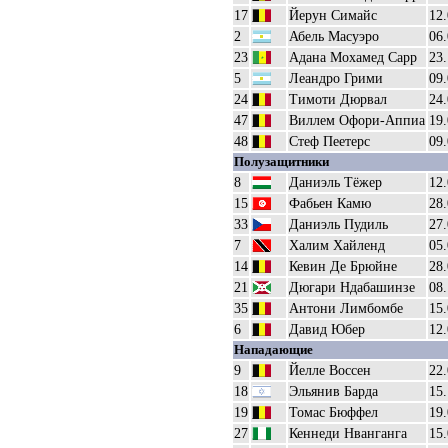
17
Йерун Симайс
12
2
Абель Масуэро
06
23
Адана Мохамед Сарр
23
5
Леандро Грими
09
24
Тимоти Дюрвал
24
47
Виллем Офори-Аппиа
19
48
Стеф Пеетерс
09
Полузащитники
8
Даниэль Тёжер
12
15
Фабьен Камю
28
33
Даниэль Пудиль
27
7
Халим Хайленд
05
14
Кевин Де Брюйне
28
21
Дюгари Ндабашинзе
08
35
Антони Лимбомбе
15
6
Давид Юбер
12
Нападающие
9
Йелле Воссен
22
18
Эльянив Барда
15
19
Томас Бюффел
19
27
Кеннеди Нванганга
15