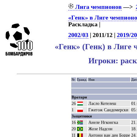
Лига чемпионов
—>
«Генк» в Лиге чемпион
Раскладка |
2002/03
| 2011/12 |
2019/20
«Генк» (Генк) в Лиге
Игроки: рас
№
Гражд.
Имя
Дат
Вратари
26
Ласло Котелеш
01
1
Гжегож Сандомерски
05
Защитники
16
Анеле Нгконгка
21
20
Жозе Надсон
18
11
Антони ван ден Борре
24