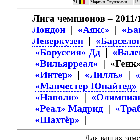
31
Марвин Огунжими
12
Лига чемпионов – 2011/
Лондон
|
«Аякс»
|
«Ба
Леверкузен
|
«Барсело
«Боруссия» Дд
|
«Вале
«Вильярреал»
| «Генк
«Интер»
|
«Лилль»
|
«Манчестер Юнайтед»
«Наполи»
|
«Олимпиа
«Реал» Мадрид
|
«Тра
«Шахтёр»
|
Для ваших зам