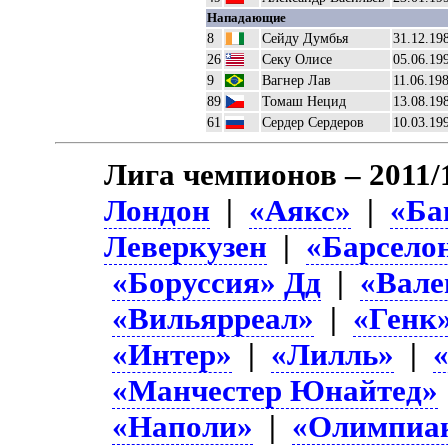
Нападающие
8
Сейду Думбья
31.12.19
26
Секу Олисе
05.06.19
9
Вагнер Лав
11.06.19
89
Томаш Нецид
13.08.19
61
Сердер Сердеров
10.03.19
Лига чемпионов – 2011/
Лондон
|
«Аякс»
|
«Ба
Леверкузен
|
«Барсело
«Боруссия» Дд
|
«Вале
«Вильярреал»
|
«Генк
«Интер»
|
«Лилль»
|
«Манчестер Юнайтед»
«Наполи»
|
«Олимпиа