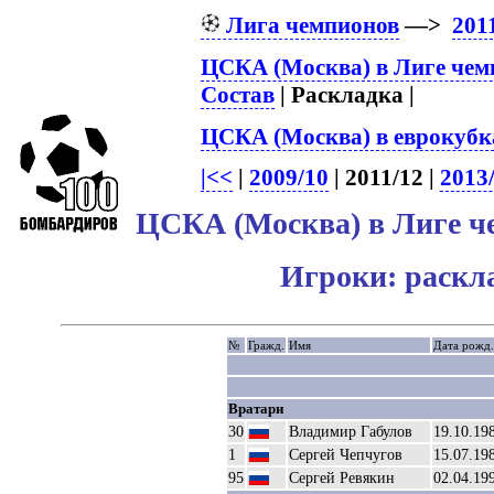
Лига чемпионов
—>
201
ЦСКА (Москва) в Лиге чем
Состав
| Раскладка |
ЦСКА (Москва) в еврокубк
|<<
|
2009/10
| 2011/12 |
2013
ЦСКА (Москва) в Лиге ч
Игроки: раскл
№
Гражд.
Имя
Дата рожд.
Вратари
30
Владимир Габулов
19.10.19
1
Сергей Чепчугов
15.07.19
95
Сергей Ревякин
02.04.19