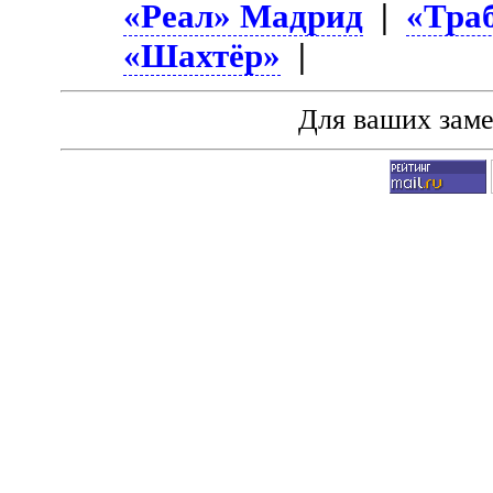
«Реал» Мадрид
|
«Тра
«Шахтёр»
|
Для ваших зам