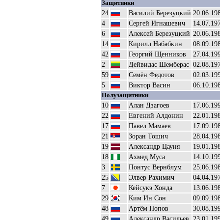
Защитники
24
Василий Березуцкий
20.06.19
4
Сергей Игнашевич
14.07.19
6
Алексей Березуцкий
20.06.19
14
Кирилл Набабкин
08.09.19
42
Георгий Щенников
27.04.19
2
Дейвидас Шемберас
02.08.19
59
Семён Федотов
02.03.19
5
Виктор Васин
06.10.19
Полузащитники
10
Алан Дзагоев
17.06.19
22
Евгений Алдонин
22.01.19
17
Павел Мамаев
17.09.19
21
Зоран Тошич
28.04.19
19
Александр Цауня
19.01.19
18
Ахмед Муса
14.10.19
3
Понтус Вернблум
25.06.19
25
Элвер Рахимич
04.04.19
7
Кейсукэ Хонда
13.06.19
29
Ким Ин Сон
09.09.19
48
Артём Попов
30.08.19
49
Александр Васильев
23.01.19