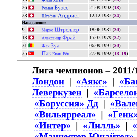
Жиль
Буэсс
26
21.09.1992 (
18
)
Роман
Андрист
28
12.12.1987 (
24
)
Штефан
Нападающие
Штреллер
9
18.06.1981 (
30
)
Марко
Фрай
13
15.07.1979 (
32
)
Александр
Зуа
31
06.09.1991 (
20
)
Жак
Пак
35
27.09.1992 (
18–19
)
Кван Рён
Лига чемпионов – 2011/
Лондон
|
«Аякс»
|
«Ба
Леверкузен
|
«Барсело
«Боруссия» Дд
|
«Вале
«Вильярреал»
|
«Генк
«Интер»
|
«Лилль»
|
«Манчестер Юнайтед»