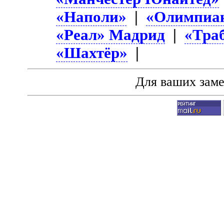
«Наполи»
|
«Олимпиа
«Реал» Мадрид
|
«Тра
«Шахтёр»
|
Для ваших зам