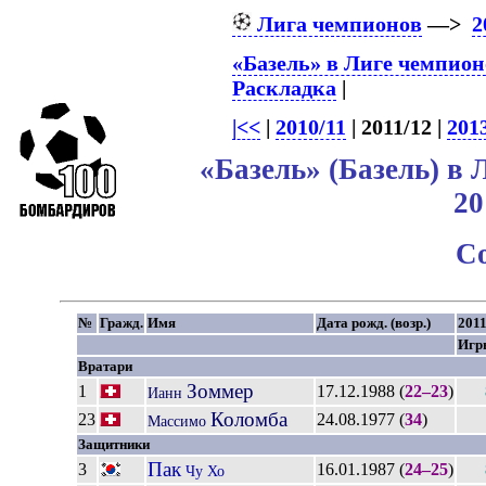
Лига чемпионов
—>
2
«Базель» в Лиге чемпион
Раскладка
|
|<<
|
2010/11
| 2011/12 |
201
«Базель» (Базель) в
20
С
№
Гражд.
Имя
Дата рожд. (возр.)
2011
Игр
Вратари
Зоммер
1
17.12.1988 (
22–23
)
Ианн
Коломба
23
24.08.1977 (
34
)
Массимо
Защитники
Пак
3
16.01.1987 (
24–25
)
Чу Хо