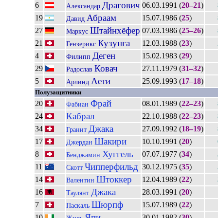
Драгович
6
06.03.1991 (
20–21
)
Александар
Абраам
19
15.07.1986 (
25
)
Давид
Штайнхёфер
27
07.03.1986 (
25–26
)
Маркус
Кузунга
21
12.03.1988 (
23
)
Гензерикс
Деген
4
15.02.1983 (
29
)
Филипп
Ковач
29
27.11.1979 (
31–32
)
Радослав
Аети
5
25.09.1993 (
17–18
)
Арлинд
Полузащитники
Фрай
20
08.01.1989 (
22–23
)
Фабиан
Кабрал
24
22.10.1988 (
22–23
)
Джака
34
27.09.1992 (
18–19
)
Гранит
Шакири
17
10.10.1991 (
20
)
Джердан
Хуггель
8
07.07.1977 (
34
)
Бенджамин
Чипперфильд
11
30.12.1975 (
35
)
Скотт
Штоккер
14
12.04.1989 (
22
)
Валентин
Джака
16
28.03.1991 (
20
)
Таулянт
Шюрпф
7
15.07.1989 (
22
)
Паскаль
Япи
10
30.01.1982 (
30
)