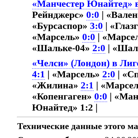
«Манчестер Юнайтед» в
Рейнджерс»
0:0
| «Вале
«Бурсаспор»
3:0
| «Глаз
«Марсель»
0:0
| «Марсе
«Шальке-04»
2:0
| «Шал
«Челси» (Лондон) в Лиг
4:1
| «Марсель»
2:0
| «С
«Жилина»
2:1
| «Марсе
«Копенгаген»
0:0
| «Ма
Юнайтед» 1:2 |
Технические данные этого ма