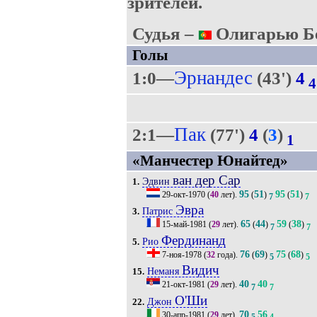
зрителей.
Судья –
Олигарью Бе
Голы
Эрнандес
1:0—
(43')
4
4
Пак
2:1—
(77')
4
(
3
)
1
«Манчестер Юнайтед»
ван дер Сар
Эдвин
1.
95
51
95
51
29-окт-1970
(
40
лет).
(
)
(
)
7
7
Эвра
Патрис
3.
65
44
59
38
15-май-1981
(
29
лет).
(
)
(
)
7
7
Фердинанд
Рио
5.
76
69
75
68
7-ноя-1978
(
32
года).
(
)
(
)
5
5
Видич
Неманя
15.
40
40
21-окт-1981
(
29
лет).
7
7
О'Ши
Джон
22.
70
56
30-апр-1981
(
29
лет).
5
4