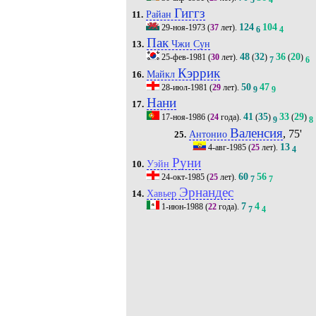
Гиггз
Райан
11.
124
104
29-ноя-1973
(
37
лет).
6
4
Пак
Чжи Сун
13.
48
32
36
20
25-фев-1981
(
30
лет).
(
)
(
)
7
6
Кэррик
Майкл
16.
50
47
28-июл-1981
(
29
лет).
9
9
Нани
17.
41
35
33
29
17-ноя-1986
(
24
года).
(
)
(
)
9
8
Валенсия
, 75'
Антонио
25.
13
4-авг-1985
(
25
лет).
4
Руни
Уэйн
10.
60
56
24-окт-1985
(
25
лет).
7
7
Эрнандес
Хавьер
14.
7
4
1-июн-1988
(
22
года).
7
4