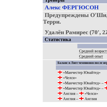
Тренеры
Алекс ФЕРГЮСОН
Предупреждены О'Ши,
Терри.
Удалён Рамирес (70', 
Статистика
Средний возраст
Средний опыт
Баланс в Лиге чемпионов после иг
«Манчестер Юнайтед»
«Челси»
«Манчестер Юнайтед» –
«Манчестер Юнайтед» –
Англия –
«Челси»
Англия –
Англия