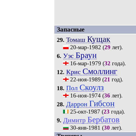
Запасные
Кущак
Томаш
29.
20-мар-1982
(
29
лет).
Браун
Уэс
6.
16-мар-1979
(
32
года).
Смоллинг
Крис
12.
22-ноя-1989
(
21
год).
Скоулз
Пол
18.
16-ноя-1974
(
36
лет).
Гибсон
Даррон
28.
25-окт-1987
(
23
года).
Бербатов
Димитр
9.
30-янв-1981
(
30
лет).