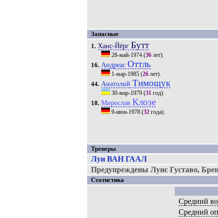
Запасные
Бутт
Ханс-Йёрг
1.
28-май-1974
(
36
лет).
Оттль
Андреас
16.
1-мар-1985
(
26
лет).
Тимощук
Анатолий
44.
30-мар-1979
(
31
год).
Клозе
Мирослав
18.
9-июн-1978
(
32
года).
Тренеры
Луи ВАН ГААЛ
Предупреждены Луис Густаво, Брен
Статистика
Средний во
Средний о