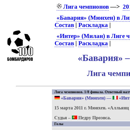
Лига чемпионов
—>
20
«Бавария» (Мюнхен) в Ли
Состав
|
Раскладка
|
«Интер» (Милан) в Лиге 
Состав
|
Раскладка
|
«Бавария» –
Лига чемпи
Лига чемпионов. 1/8 финала. Ответный мат
«Бавария» (Мюнхен)
—
«Инт
15 марта 2011 г.
Мюнхен.
«Алльянц
Судья –
Педру Проэнса.
Голы