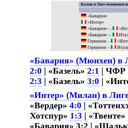
Баланс в Лиге чемпионов по
«Бавария»
«Интер»
«Бавария» –
«Ин
«Бавария» –
Ита
Германия –
«Инт
Германия –
Итал
«Бавария» (Мюнхен) в Л
2:0
| «Базель»
2:1
| ЧФР
2:3
| «Базель»
3:0
| «Ин
«Интер» (Милан) в Лиге
«Вердер»
4:0
| «Тоттенх
Хотспур»
1:3
| «Твенте»
«Бавария» 3:2 | «Шаль