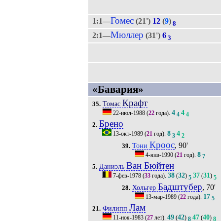
Гомес
1:1—
(21')
12
(
9
)
8
Мюллер
2:1—
(31')
6
3
«Бавария»
Крафт
Томас
35.
4
4
22-июл-1988
(
22
года).
4
4
Брено
2.
8
4
13-окт-1989
(
21
год).
3
2
Кроос
, 90'
Тони
39.
8
4-янв-1990
(
21
год).
7
Ван Бюйтен
Даниэль
5.
38
32
37
31
7-фев-1978
(
33
года).
(
)
(
)
5
5
Бадштубер
, 70'
Хольгер
28.
17
13-мар-1989
(
22
года).
5
Лам
Филипп
21.
49
42
47
40
11-ноя-1983
(
27
лет).
(
)
(
)
8
8