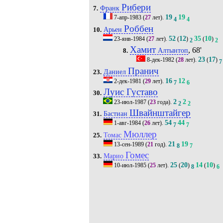
Рибери
Франк
7.
19
19
7-апр-1983
(
27
лет).
4
4
Роббен
Арьен
10.
52
12
35
10
23-янв-1984
(
27
лет).
(
)
(
)
2
2
Хамит
, 68'
Алтынтоп
8.
23
17
8-дек-1982
(
28
лет).
(
)
7
Пранич
Даниел
23.
16
12
2-дек-1981
(
29
лет).
7
6
Луис Густаво
30.
2
2
23-июл-1987
(
23
года).
2
2
Швайнштайгер
Бастиан
31.
54
44
1-авг-1984
(
26
лет).
7
7
Мюллер
Томас
25.
21
19
13-сен-1989
(
21
год).
8
7
Гомес
Марио
33.
25
20
14
10
10-июл-1985
(
25
лет).
(
)
(
)
8
6