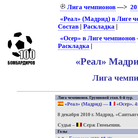
Лига чемпионов
—>
20
«Реал» (Мадрид) в Лиге 
Состав
|
Раскладка
|
«Осер» в Лиге чемпионов
Раскладка
|
«Реал» Мадрид
Лига чемпи
Лига чемпионов. Групповой этап. 6-й тур.
«Реал» (Мадрид)
—
«Осер»
. 4
8 декабря 2010 г.
Мадрид.
«Сантьяг
Судья –
Серж Гюмьенни.
Голы