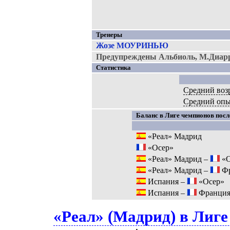
Тренеры
Жозе МОУРИНЬЮ
Предупреждены Альбиоль, М.Диар
Статистика
Средний воз
Средний оп
Баланс в Лиге чемпионов после
«Реал» Мадрид
«Осер»
«Реал» Мадрид –
«О
«Реал» Мадрид –
Фр
Испания –
«Осер»
Испания –
Франци
«Реал» (Мадрид) в Лиге