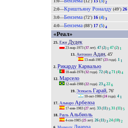
Бензема
1:0—
(12')
15
(
3
)
2
Криштьяну Роналду
2:0—
(49')
26
Бензема
3:0—
(72')
16
(
4
)
3
Бензема
4:0—
(88')
17
(
5
)
4
«Реал»
Дудек
Ежи
25.
47
2
47
2
23-мар-1973
(
37
лет).
(
)
(
)
1
1
Адан
, 45'
Антонио
13.
1
13-май-1987
(
23
года).
1
Рикарду Карвалью
2.
72
4
71
4
18-май-1978
(
32
года).
(
)
(
)
4
4
Марсело
12.
23
22
12-май-1988
(
22
года).
6
6
Гарай
, 76'
Эсекьель
19.
4
10-окт-1986
(
24
года).
1
Арбелоа
Альваро
17.
33
11
31
11
17-янв-1983
(
27
лет).
(
)
(
)
5
5
Альбиоль
Рауль
18.
26
11
24
10
4-сен-1985
(
25
лет).
(
)
(
)
3
2
Диарра
Маамаду
6.