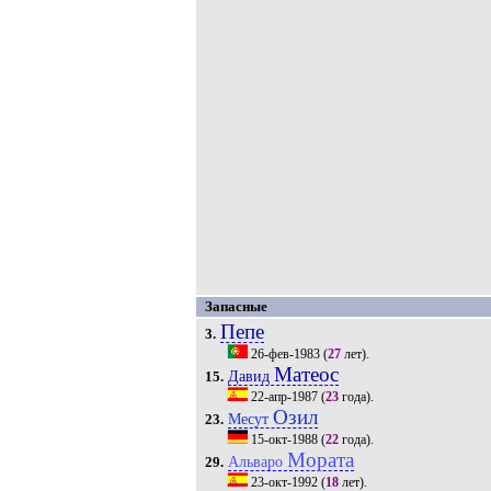
Запасные
Пепе
3.
26-фев-1983
(
27
лет).
Матеос
Давид
15.
22-апр-1987
(
23
года).
Озил
Месут
23.
15-окт-1988
(
22
года).
Мората
Альваро
29.
23-окт-1992
(
18
лет).