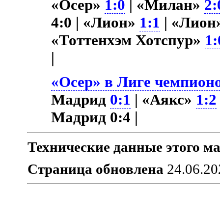
«Осер»
1:0
| «Милан»
2:
4:0 | «Лион»
1:1
| «Лион
«Тоттенхэм Хотспур»
1:
|
«Осер» в Лиге чемпионо
Мадрид
0:1
| «Аякс»
1:2
Мадрид 0:4 |
Технические данные этого ма
Страница обновлена
24.06.20