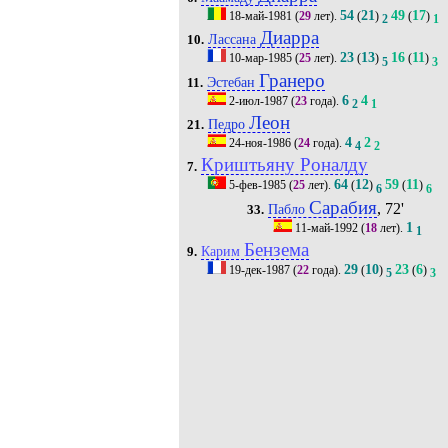
54
21
49
17
18-май-1981
(
29
лет).
(
)
(
)
2
1
Диарра
Лассана
10.
23
13
16
11
10-мар-1985
(
25
лет).
(
)
(
)
5
3
Гранеро
Эстебан
11.
6
4
2-июл-1987
(
23
года).
2
1
Леон
Педро
21.
4
2
24-ноя-1986
(
24
года).
4
2
Криштьяну Роналду
7.
64
12
59
11
5-фев-1985
(
25
лет).
(
)
(
)
6
6
Сарабия
, 72'
Пабло
33.
1
11-май-1992
(
18
лет).
1
Бензема
Карим
9.
29
10
23
6
19-дек-1987
(
22
года).
(
)
(
)
5
3