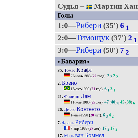
Судья –
Мартин Ханс
Голы
Рибери
1:0—
(35')
6
1
Тимощук
2:0—
(37')
2
1
Рибери
3:0—
(50')
7
2
«Бавария»
Крафт
Томас
35.
2
2
22-июл-1988
(
22
года).
2
2
Брено
2.
6
3
13-окт-1989
(
21
год).
1
1
Лам
Филипп
21.
47
40
45
38
11-ноя-1983
(
27
лет).
(
)
(
)
6
6
Контенто
Диего
26.
6
4
1-май-1990
(
20
лет).
3
2
Рибери
Франк
7.
17
17
7-апр-1983
(
27
лет).
2
2
ван Боммел
Марк
17.