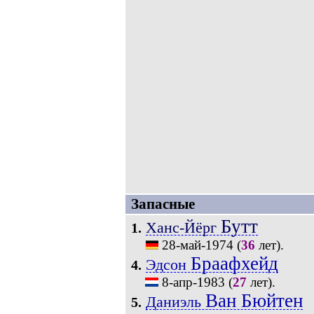
Запасные
Бутт
Ханс-Йёрг
1.
28-май-1974
(
36
лет).
Браафхейд
Эдсон
4.
8-апр-1983
(
27
лет).
Ван Бюйтен
Даниэль
5.