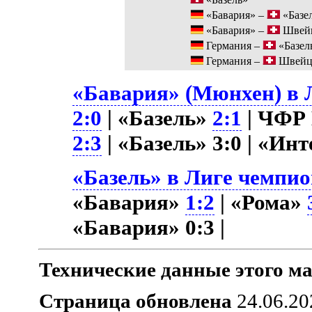
«Бавария» –
«Базе
«Бавария» –
Швей
Германия –
«Базел
Германия –
Швейц
«Бавария» (Мюнхен) в Л
2:0
| «Базель»
2:1
| ЧФР
2:3
| «Базель» 3:0 | «Ин
«Базель» в Лиге чемпио
«Бавария»
1:2
| «Рома»
«Бавария» 0:3 |
Технические данные этого ма
Страница обновлена
24.06.20