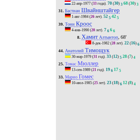
70
30
68
30
22-апр-1977
(
33
года).
(
)
(
)
3
3
Швайнштайгер
Бастиан
31.
52
42
1-авг-1984
(
26
лет).
5
5
Кроос
Тони
39.
7
6
4-янв-1990
(
20
лет).
6
6
Хамит
, 68'
Алтынтоп
8.
22
16
8-дек-1982
(
28
лет).
(
)
6
Тимощук
Анатолий
44.
33
12
28
7
30-мар-1979
(
31
год).
(
)
(
)
5
4
Мюллер
Томас
25.
19
17
13-сен-1989
(
21
год).
6
5
Гомес
Марио
33.
23
18
12
8
10-июл-1985
(
25
лет).
(
)
(
)
6
4