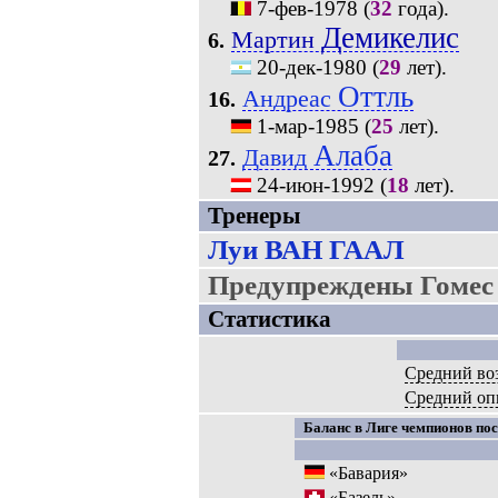
7-фев-1978
(
32
года).
Демикелис
Мартин
6.
20-дек-1980
(
29
лет).
Оттль
Андреас
16.
1-мар-1985
(
25
лет).
Алаба
Давид
27.
24-июн-1992
(
18
лет).
Тренеры
Луи ВАН ГААЛ
Предупреждены Гомес
Статистика
Средний во
Средний оп
Баланс в Лиге чемпионов пос
«Бавария»
«Базель»