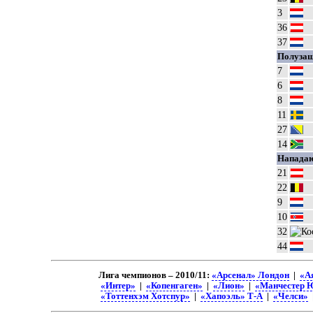
3
36
37
Полузащ
7
6
8
11
27
14
Напада
21
22
9
10
32
44
Лига чемпионов – 2010/11:
«Арсенал» Лондон
|
«А
«Интер»
|
«Копенгаген»
|
«Лион»
|
«Манчестер 
«Тоттенхэм Хотспур»
|
«Хапоэль» Т-А
|
«Челси»