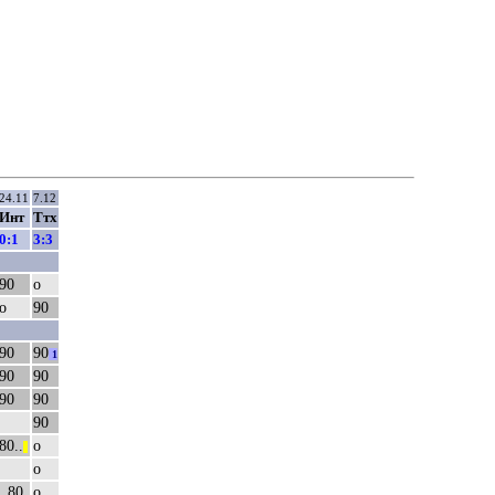
24.11
7.12
Инт
Ттх
0:1
3:3
90
о
о
90
90
90
1
90
90
90
90
90
80..
о
||
о
..80
о