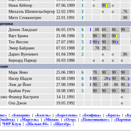
Ники Кёйпер
07.06.1989
1
о
90
о
||
Михаэль Шимпельсбергер
12.02.1991
1
о
о
..76
Митх Стоккентрее
22.01.1991
1
..90
итники
Денни Ландзаат
06.05.1976
6
1
..88
69..
86..
90
Ваут Брама
21.08.1986
5
90
90
90
||
Тео Янссен
27.07.1981
5
2
90
90
90
1
1
Эмир Байрами
07.03.1988
2
..78
28..
Дарио Вуичевич
01.04.1990
2
о
о
..86
Бернард Паркер
16.03.1986
о
о
о
о
ющие
Марк Янко
25.06.1983
6
78..
90
90
90
Насер Шадли
02.08.1989
6
3
88..
..28
90
86..
1
1
Люк де Йонг
27.08.1990
6
1
90
..69
..86
90..
1
Брайан Руис
18.08.1985
5
90
90
90
90
Фламур Кастрати
14.11.1991
о
Ола Джон
19.05.1992
о
якс»
|
«Бавария»
|
«Базель»
|
«Барселона»
|
«Бенфика»
|
«Брага»
|
«Бу
Юнайтед»
|
«Марсель»
|
«Милан»
|
«Осер»
|
«Панатинаикос»
|
«Партиза
|
ЧФР Клуж
|
«Шальке-04»
|
«Шахтёр»
|