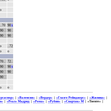
о
..70
90
1
90
90
90
90
о
..72
о
о
70..
72..
90
90
1
90
90
90
о
о
рсаспор»
|
«Валенсия»
|
«Вердер»
|
«Глазго Рейнджерс»
|
«Жилина»
|
н»
|
«Реал» Мадрид
|
«Рома»
|
«Рубин»
|
«Спартак» М
| «Твенте» |