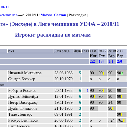
10/11
 чемпионов
—> 2010/11:
Матчи
|
Состав
| Раскладка |
те» (Энсхеде) в Лиге чемпионов УЕФА – 2010/11
Игроки: раскладка по матчам
Имя
Дата рожд.
Игры
Голы
14.09
29.09
20.10
2.11
Инт
Ттх
Вер
Вер
2:2
1:4
1:1
2:0
Николай Михайлов
28.06.1988
5
90
90
90
90
||
0
Сандер Босхкер
20.10.1970
1
о
о
о
о
ки
Роберто Росалес
20.11.1988
6
1
90
90
90
90
||
Дуглас Тейшейра
12.01.1988
6
90
90
90
90
||
||
Петер Висгерхоф
19.11.1979
6
90
90
24..
90
Дуайт Тиндалли
21.10.1985
3
90
90
||
Тило Лойгерс
09.01.1991
2
90
||
Расмус Бенгтссон
26.06.1986
2
о
о
..24
76..
||
Барт Бюйссе
16.10.1986
1
о