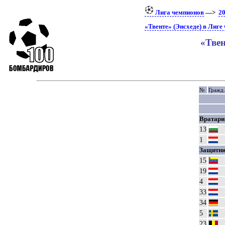
Лига чемпионов
—>
20
«Твенте» (Энсхеде) в Лиге
«Твен
№
Гражд.
Вратари
13
1
Защитни
15
19
4
33
34
5
23