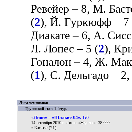
Ревейер
– 8,
М. Баст
(
2
),
Й. Гуркюфф
– 7 
Диакате
– 6,
А. Сис
Л. Лопес
– 5 (
2
),
Кр
Гоналон
– 4,
Ж. Мак
(
1
),
С. Дельгадо
– 2
Лига чемпионов
Групповой этап. 1-й тур.
«Лион» – «Шальке-04». 1:0
14 сентября 2010 г. Лион. «Жерлан». 38 000.
• Бастос (21).