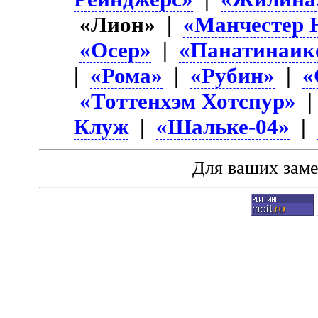
«Лион» |
«Манчестер 
«Осер»
|
«Панатинаик
|
«Рома»
|
«Рубин»
|
«
«Тоттенхэм Хотспур»
Клуж
|
«Шальке-04»
|
Для ваших зам