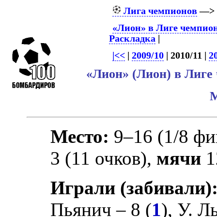
Лига чемпионов
—
«Лион» в Лиге чемпио
Раскладка
|
|<<
|
2009/10
| 2010/11 |
2
«Лион» (Лион) в Лиге
Место:
9–16 (1/8 фи
3 (11 очков),
мячи
1
Играли (забивали)
Пьянич
– 8 (
1
),
У. Л