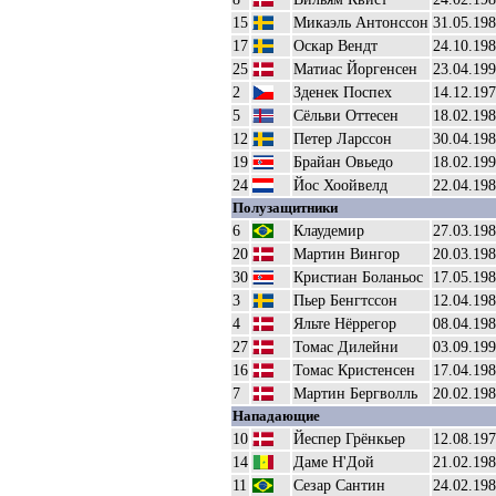
15
Микаэль Антонссон
31.05.19
17
Оскар Вендт
24.10.19
25
Матиас Йоргенсен
23.04.19
2
Зденек Поспех
14.12.19
5
Сёльви Оттесен
18.02.19
12
Петер Ларссон
30.04.19
19
Брайан Овьедо
18.02.19
24
Йос Хоойвелд
22.04.19
Полузащитники
6
Клаудемир
27.03.19
20
Мартин Вингор
20.03.19
30
Кристиан Боланьос
17.05.19
3
Пьер Бенгтссон
12.04.19
4
Яльте Нёррегор
08.04.19
27
Томас Дилейни
03.09.19
16
Томас Кристенсен
17.04.19
7
Мартин Бергволль
20.02.19
Нападающие
10
Йеспер Грёнкьер
12.08.19
14
Даме Н'Дой
21.02.19
11
Сезар Сантин
24.02.19