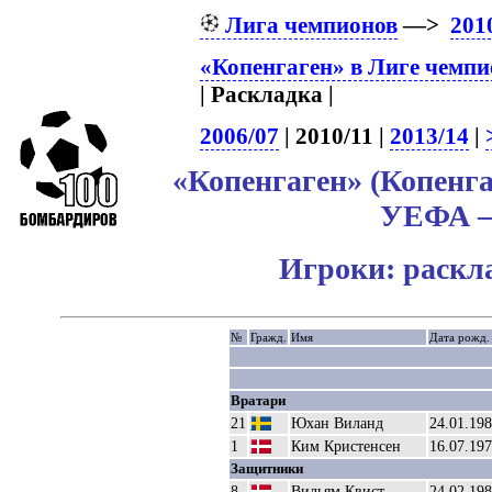
Лига чемпионов
—>
201
«Копенгаген» в Лиге чемпи
| Раскладка |
2006/07
| 2010/11 |
2013/14
|
«Копенгаген» (Копенга
УЕФА – 
Игроки: раскл
№
Гражд.
Имя
Дата рожд.
Вратари
21
Юхан Виланд
24.01.19
1
Ким Кристенсен
16.07.19
Защитники
8
Вильям Квист
24.02.19