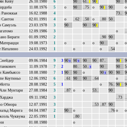
ян Киву
26.10.1980
6
90
61..
90
90
8
||
||
ордоба
11.08.1976
5
о
90
..75
о
90
90
о
||
 Раноккья
16.02.1988
4
73..
9
 Сантон
02.01.1991
4
о
..62
..50
о
..80
50..
р Самуэль
23.03.1978
3
90
90
90
||
агатомо
12.09.1986
3
о
.
ано Бираги
01.09.1992
2
..90
90
 Матерацци
19.08.1973
1
о
о
о
90
о
о
 Наталино
24.03.1992
1
о
о
..54
Снейдер
09.06.1984
9
3
90
90
90
90
87..
90
9
1
1
||
танкович
11.09.1978
7
2
80..
50..
90
90
5
1
н Камбьяссо
18.08.1980
7
1
90
90
о
90
90
90
9
1
пе Коутиньо
12.06.1992
6
..61
90
90
..64
о
.
Мотта
28.08.1982
5
1
о
76..
90
9
||
 Али Мунтари
27.08.1984
3
..87
о
о
53..
90
 Харджа
09.11.1982
3
..73
.
во Обиора
12.07.1991
3
..53
..87
90
нальд Марига
04.04.1987
2
90
о
..76
о
о
жоэль Чуквума
22.05.1991
1
..80
ни
01.08.1980
о