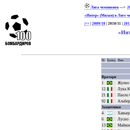
Лига чемпионов
—>
2
«Интер» (Милан) в Лиге 
|<<
|
2009/10
| 2010/11 |
201
«Инт
№
Гражд.
Имя
Вратари
1
Жулио 
12
Лука К
21
Паоло
92
Альбер
Защитники
4
Хавьер
6
Лусио
13
Майкон