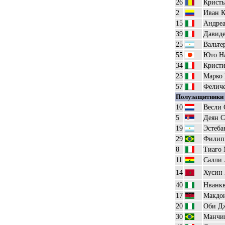
26
Кристь
2
Иван К
15
Андреа
39
Давиде
25
Вальте
55
Юто Н
34
Кристи
23
Марко
57
Феличе
Полузащитники
10
Весли 
5
Деян С
19
Эстеба
29
Филип
8
Тиаго 
11
Салли
14
Хусин
40
Нванк
17
Макдо
20
Оби Д
30
Манчи