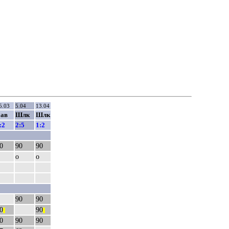
5.03
5.04
13.04
ав
Шлк
Шлк
:2
2:5
1:2
0
90
90
о
о
90
90
0
90
||
||
0
90
90