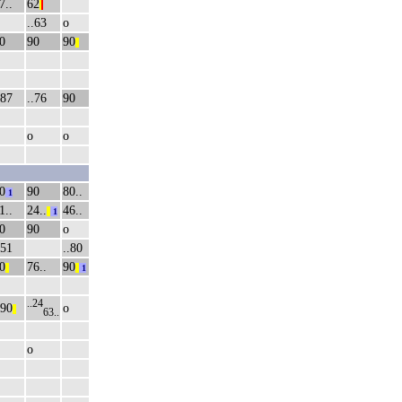
7..
62
|
|
..63
о
0
90
90
||
.87
..76
90
о
о
0
90
80..
1
1..
24..
46..
||
1
0
90
о
.51
..80
0
76..
90
||
||
1
..24
.90
о
||
63..
о