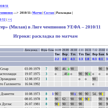
010/11
чемпионов
—> 2010/11:
Матчи
|
Состав
| Раскладка |
1/12
|
>>|
ер» (Милан) в Лиге чемпионов УЕФА – 2010/11
Игроки: раскладка по матчам
Дата рожд.
Игры
Голы
14.09
29.09
20.10
2.11
24.11
7.12
23.02
1
Тве
Вер
Ттх
Ттх
Тве
Вер
Бав
Б
2:2
4:0
4:3
1:3
1:0
0:3
0:1
3
Сезар
03.09.1979
7
90
46..
90
90
9
0
астеллацци
19.07.1975
3
о
..46
о
90
90
о
о
о
0
0
 Орландони
12.08.1972
1
о
о
90
то Галлинетта
16.04.1992
о
 Дзанетти
10.08.1973
8
1
90
90
90
90
54..
90
1
||
08.05.1978
8
90
62..
90
90
90
90
9
||
||
 Дуглас
26.07.1981
8
90
90
90
90
90
9
||