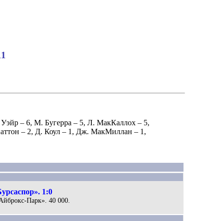
11
 Уэйр
– 6,
М. Бугерра
– 5,
Л. МакКаллох
– 5,
Хаттон
– 2,
Д. Коул
– 1,
Дж. МакМиллан
– 1,
урсаспор». 1:0
«Айброкс-Парк». 40 000.