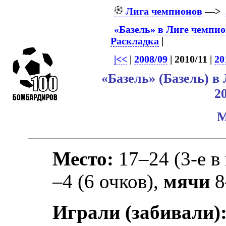
Лига чемпионов
—>
«Базель» в Лиге чемпи
Раскладка
|
|<<
|
2008/09
| 2010/11 |
20
«Базель» (Базель) 
2
М
Место:
17–24 (3-е в
–4 (6 очков),
мячи
8
Играли (забивали)