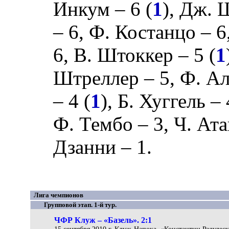
Инкум
– 6 (
1
),
Дж. 
– 6,
Ф. Костанцо
– 6
6,
В. Штоккер
– 5 (
1
Штреллер
– 5,
Ф. А
– 4 (
1
),
Б. Хуггель
– 
Ф. Тембо
– 3,
Ч. Ат
Дзанни
– 1.
Лига чемпионов
Групповой этап. 1-й тур.
ЧФР Клуж – «Базель». 2:1