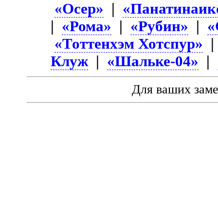
«Осер»
|
«Панатинаик
|
«Рома»
|
«Рубин»
|
«
«Тоттенхэм Хотспур»
Клуж
|
«Шальке-04»
|
Для ваших зам