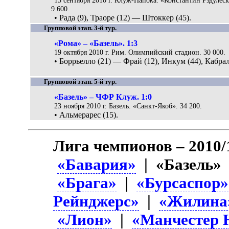
15 сентября 2010 г. Клуж-Напока. «Константин Рэдулеск
9 600.
• Рада (9), Траоре (12) — Штоккер (45).
Групповой этап. 3-й тур.
«Рома» – «Базель». 1:3
19 октября 2010 г. Рим. Олимпийский стадион. 30 000.
• Боррьелло (21) — Фрай (12), Инкум (44), Кабрал
Групповой этап. 5-й тур.
«Базель» – ЧФР Клуж. 1:0
23 ноября 2010 г. Базель. «Санкт-Якоб». 34 200.
• Альмерарес (15).
Лига чемпионов – 2010/
«Бавария»
| «Базель»
«Брага»
|
«Бурсаспор»
Рейнджерс»
|
«Жилина
«Лион»
|
«Манчестер 