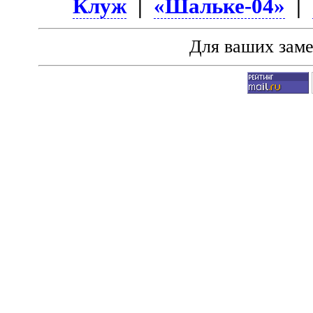
Клуж
|
«Шальке-04»
|
Для ваших зам