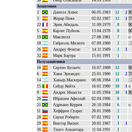
38
Ойер Оласабаль
14.09.1989
Защитники
2
Даниэл Алвес
06.05.1983
12
2
9
3
Жерар Пике
02.02.1987
12
1
75
22
Эрик Абидаль
11.09.1979
8
9
5
Карлес Пуйоль
13.04.1978
8
9
19
Максвелл
27.08.1981
7
о
18
Габриэль Милито
07.09.1980
2
..
26
Андреу Фонтас
14.11.1989
1
1
32
Марк Бартра
15.01.1991
1
Полузащитники
16
Серхио Бускетс
16.07.1988
12
9
6
Хави Эрнандес
25.01.1980
12
2
79
14
Хавьер Маскерано
08.06.1984
11
..
15
Сейду Кейта
16.01.1980
10
1
о
8
Андрес Иньеста
11.05.1984
10
1
9
20
Ибрахим Афеллай
02.04.1986
6
21
Адриано Коррея
26.10.1984
6
о
11
Хеффрен Суарес
20.01.1988
2
28
Серхи Роберто
07.02.1992
1
29
Виктор Васкес
20.01.1987
1
1
30
Тиаго Алкантара
11.04.1991
1