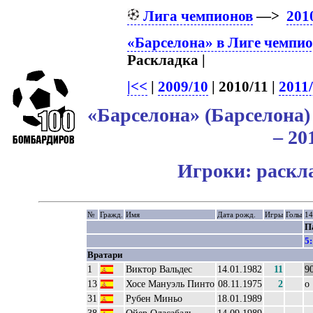
Лига чемпионов
—>
201
«Барселона» в Лиге чемпи
Раскладка |
|<<
|
2009/10
| 2010/11 |
2011
«Барселона» (Барселона
– 20
Игроки: раскл
№
Гражд.
Имя
Дата рожд.
Игры
Голы
14
П
5:
Вратари
1
Виктор Вальдес
14.01.1982
11
9
13
Хосе Мануэль Пинто
08.11.1975
2
о
31
Рубен Миньо
18.01.1989