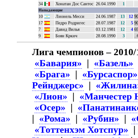
34
Хонатан Дос Сантос
26.04.1990
1
Нападающие
10
Лионель Месси
24.06.1987
13
12
9
17
Педро Родригес
28.07.1987
12
5
9
7
Давид Вилья
03.12.1981
12
4
69
9
Боян Кркич
28.08.1990
3
..
Лига чемпионов – 2010/
«Бавария»
|
«Базель»
«Брага»
|
«Бурсаспор»
Рейнджерс»
|
«Жилина
«Лион»
|
«Манчестер 
«Осер»
|
«Панатинаик
|
«Рома»
|
«Рубин»
|
«
«Тоттенхэм Хотспур»