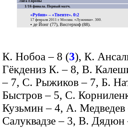
Лига Европы
1/16 финала. Первый матч.
«Рубин» – «Твенте». 0:2
17 февраля 2011 г. Москва. «Лужники». 300.
• де Йонг (77), Висгерхоф (88).
К. Нобоа
– 8 (
3
),
К. Ансал
Гёкдениз К.
– 8,
В. Калеш
– 7,
С. Рыжиков
– 7,
Б. На
Быстров
– 5,
С. Корнилен
Кузьмин
– 4,
А. Медведев
Салуквадзе
– 3,
В. Дядюн