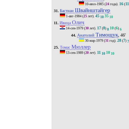
16
1
10-июл-1985
(
24
года).
(
Швайнштайгер
Бастиан
31.
45
35
1-авг-1984
(
25
лет).
10
10
Олич
Ивица
11.
17
8
10
6
14-сен-1979
(
30
лет).
(
)
(
)
8
6
Тимощук
, 46'
Анатолий
44.
28
7
30-мар-1979
(
31
год).
(
)
Мюллер
Томас
25.
11
10
13-сен-1989
(
20
лет).
10
10