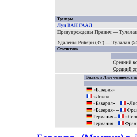
Тренеры
Луи ВАН ГААЛ
Предупреждены Пранич — Тулалан,
Удалены Рибери (37') — Тулалан (54
Статистика
Средний во
Средний о
Баланс в Лиге чемпионов по
«Бавария»
«Лион»
«Бавария» –
«Ли
«Бавария» –
Фра
Германия –
«Лио
Германия –
Фран