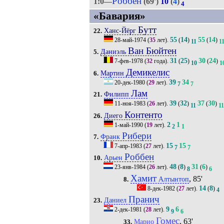
Роббен
1:0—
(69')
10
(
4
)
4
«Бавария»
Бутт
Ханс-Йёрг
22.
55
14
55
14
28-май-1974
(
35
лет).
(
)
(
)
11
1
Ван Бюйтен
Даниэль
5.
31
25
30
24
7-фев-1978
(
32
года).
(
)
(
)
10
1
Демикелис
Мартин
6.
39
34
20-дек-1980
(
29
лет).
7
7
Лам
Филипп
21.
39
32
37
30
11-ноя-1983
(
26
лет).
(
)
(
)
11
11
Контенто
Диего
26.
2
1
1-май-1990
(
19
лет).
2
1
Рибери
Франк
7.
15
15
7-апр-1983
(
27
лет).
7
7
Роббен
Арьен
10.
48
8
31
6
23-янв-1984
(
26
лет).
(
)
(
)
8
6
Хамит
, 85'
Алтынтоп
8.
14
8
8-дек-1982
(
27
лет).
(
)
4
Пранич
Даниел
23.
9
6
2-дек-1981
(
28
лет).
9
6
Гомес
, 63'
Марио
33.