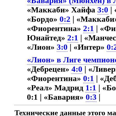
«Бавария» (Мюнхен) в Л
«Маккаби» Хайфа
3:0
|
«Бордо»
0:2
| «Маккаби
«Фиорентина»
2:1
| «Ф
Юнайтед»
2:1
| «Манче
«Лион»
3:0
| «Интер»
0:
«Лион» в Лиге чемпионо
«Дебрецен»
4:0
| «Ливе
«Фиорентина»
0:1
| «Де
«Реал» Мадрид
1:1
| «Б
0:1 | «Бавария»
0:3
|
Технические данные этого ма