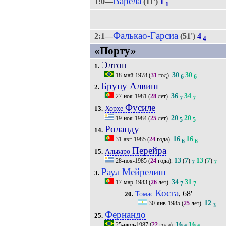
Варела
1:0—
(11')
1
1
Фалькао-Гарсиа
2:1—
(51')
4
4
«Порту»
Элтон
1.
30
30
18-май-1978
(
31
год).
6
6
Бруну Алвиш
2.
36
34
27-ноя-1981
(
28
лет).
7
7
Фусиле
Хорхе
13.
20
20
19-ноя-1984
(
25
лет).
5
5
Роланду
14.
16
16
31-авг-1985
(
24
года).
6
6
Перейра
Альваро
15.
13
7
13
7
28-ноя-1985
(
24
года).
(
)
(
)
7
7
Раул Мейрелиш
3.
34
31
17-мар-1983
(
26
лет).
7
7
Коста
, 68'
Томас
20.
12
30-янв-1985
(
25
лет).
3
Фернандо
25.
16
16
25-июл-1987
(
22
года).