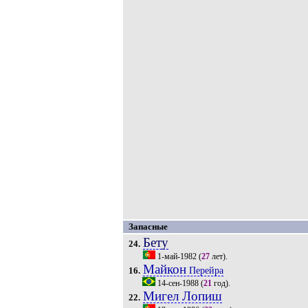
Запасные
Бету
24.
1-май-1982
(
27
лет).
Майкон
Перейра
16.
14-сен-1988
(
21
год).
Мигел Лопиш
22.