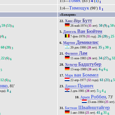
Гомес
1:3—
(83')
4
(
1
)
1
Тимощук
1:4—
(90')
1
1
«Бавария»
Бутт
Ханс-Йёрг
22.
59
53
50
9
50
(
)
28-май-1974
(
35
лет).
(
)
6
6
6
Ван Бюйтен
Даниэль
5.
4
26
20
25
(
)
7-фев-1978
(
31
год).
(
)
4
5
Демикелис
Мартин
6.
60
20
35
30
(
)
20-дек-1980
(
28
лет).
3
3
3
3
Лам
Филипп
21.
22
6
34
27
3
(
)
11-ноя-1983
(
26
лет).
(
)
6
6
6
Бадштубер
Хольгер
28.
6
6
13-мар-1989
(
20
лет).
5
6
6
ван Боммел
Марк
17.
12
6
61
21
5
(
)
22-апр-1977
(
32
года).
(
)
6
4
нко
Пранич
, 81'
Даниел
23.
8
5
4
ода).
2-дек-1981
(
28
лет).
4
5
4
Роббен
, 73'
Арьен
10.
23-янв-1984
(
25
лет)
Швайнштайгер
Бастиан
31.
41
31
1-авг-1984
(
25
лет).
5
6
6