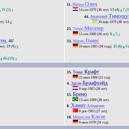
Олич
Ивица
11.
31
5
13
4
7
3
(
)
14-сен-1979
(
30
лет).
(
)
(
5
5
4
Тимощу
Анатолий
44.
14
ет).
30-мар-1979
(
30
лет)
6
Мюллер
Томас
25.
6
5
13-сен-1989
(
20
лет).
5
5
сен
Гомес
, 46'
Марио
33.
19
6
11
6
6
ет).
(
)
10-июл-1985
(
24
года).
(
)
5
6
46
39
(
)
4
3
Крафт
Томас
35.
22-июл-1988
(
21
год).
Браафхейд
Эдсон
4.
8-апр-1983
(
26
лет).
Брено
15.
13-окт-1989
(
20
лет).
Хамит
Алтынтоп
8.
8-дек-1982
(
27
лет).
Клозе
Мирослав
18.
9-июн-1978
(
31
год).