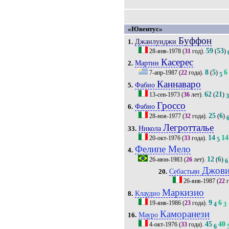
«Ювентус»
Буффон
Джанлуиджи
1.
59
53
28-янв-1978
(
31
год).
(
)
Касерес
Мартин
2.
8
5
6
7-апр-1987
(
22
года).
(
)
5
Каннаваро
Фабио
5.
62
21
13-сен-1973
(
36
лет).
(
)
Гроссо
Фабио
6.
25
6
28-ноя-1977
(
32
года).
(
)
Легротталье
Никола
33.
14
14
20-окт-1976
(
33
года).
5
Фелипе Мело
4.
12
6
26-июн-1983
(
26
лет).
(
)
6
Джови
Себастьян
20.
26-янв-1987
(
22
г
Маркизио
Клаудио
8.
9
6
19-янв-1986
(
23
года).
4
3
Каморанези
Мауро
16.
45
40
4-окт-1976
(
33
года).
6