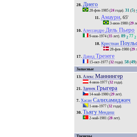
Диего
28.
31
5
28-фев-1985
(
24
года).
(
)
Амаури
, 65'
11.
3-июн-1980
(
29
л
Дель Пьеро
Алессандро
10.
89
77
9-ноя-1974
(
35
лет).
2
2
Поуль
Кристиан
18.
28-фев-1980
(
29
л
Трезеге
Давид
17.
58
49
15-окт-1977
(
32
года).
(
)
Запасные
Маннингер
Алекс
13.
4-июн-1977
(
32
года).
Грыгера
Зденек
21.
14-май-1980
(
29
лет).
Салихамиджич
Хасан
7.
1-янв-1977
(
32
года).
Тьягу
Мендиш
30.
2-май-1981
(
28
лет).
Тренеры