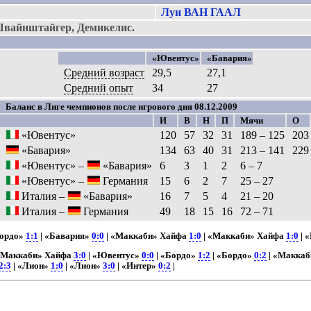
Луи ВАН ГААЛ
вайнштайгер, Демикелис.
«Ювентус»
«Бавария»
Средний возраст
29,5
27,1
Средний опыт
34
27
Баланс в Лиге чемпионов после игрового дня 08.12.2009
И
В
Н
П
Мячи
О
«Ювентус»
120
57
32
31
189 – 125
203
«Бавария»
134
63
40
31
213 – 141
229
«Ювентус» –
«Бавария»
6
3
1
2
6 – 7
«Ювентус» –
Германия
15
6
2
7
25 – 27
Италия –
«Бавария»
16
7
5
4
21 – 20
Италия –
Германия
49
18
15
16
72 – 71
Бордо»
1:1
| «Бавария»
0:0
| «Маккаби» Хайфа
1:0
| «Маккаби» Хайфа
1:0
| 
«Маккаби» Хайфа
3:0
| «Ювентус»
0:0
| «Бордо»
1:2
| «Бордо»
0:2
| «Макка
2:3
| «Лион»
1:0
| «Лион»
3:0
| «Интер»
0:2
|