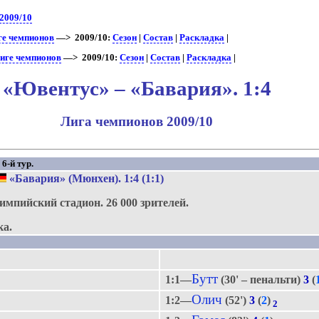
2009/10
ге чемпионов
—> 2009/10:
Сезон
|
Состав
|
Раскладка
|
иге чемпионов
—> 2009/10:
Сезон
|
Состав
|
Раскладка
|
«Ювентус» – «Бавария». 1:4
Лига чемпионов 2009/10
6-й тур.
«Бавария» (Мюнхен)
. 1:4 (1:1)
импийский стадион.
26 000 зрителей.
ка.
Бутт
1:1—
(30' – пенальти)
3
(
Олич
1:2—
(52')
3
(
2
)
2