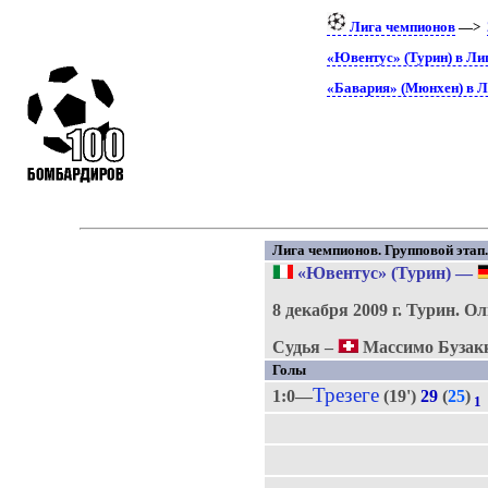
Лига чемпионов
—>
«Ювентус» (Турин) в Ли
«Бавария» (Мюнхен) в Л
Лига чемпионов. Групповой этап. 
«Ювентус» (Турин)
—
8 декабря 2009 г.
Турин.
Ол
Судья –
Массимо Бузак
Голы
Трезеге
1:0—
(19')
29
(
25
)
1