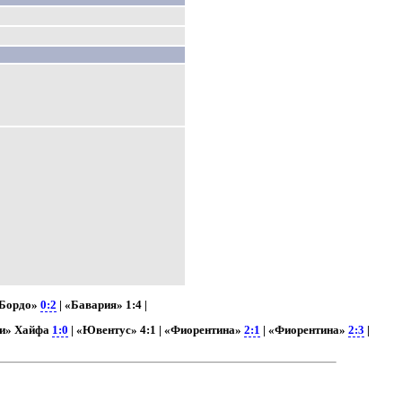
«Бордо»
0:2
| «Бавария» 1:4 |
би» Хайфа
1:0
| «Ювентус» 4:1 | «Фиорентина»
2:1
| «Фиорентина»
2:3
|