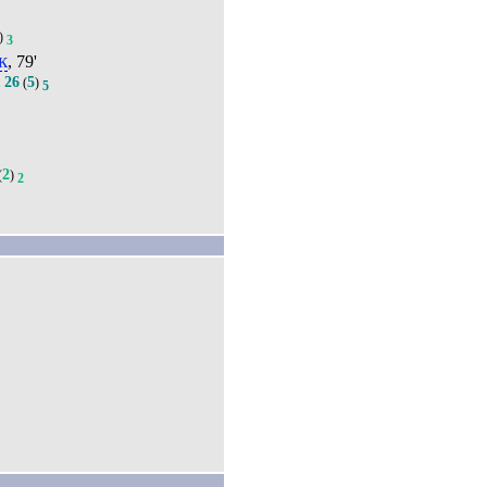
)
3
к
, 79'
26
5
.
(
)
5
2
(
)
2