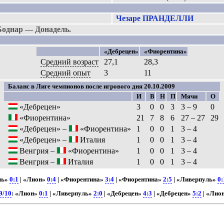
Чезаре ПРАНДЕЛЛИ
Боднар — Донадель.
«Дебрецен»
«Фиорентина»
Средний возраст
27,1
28,3
Средний опыт
3
11
Баланс в Лиге чемпионов после игрового дня 20.10.2009
И
В
Н
П
Мячи
О
«Дебрецен»
3
0
0
3
3 – 9
0
«Фиорентина»
21
7
8
6
27 – 27
29
«Дебрецен» –
«Фиорентина»
1
0
0
1
3 – 4
«Дебрецен» –
Италия
1
0
0
1
3 – 4
Венгрия –
«Фиорентина»
1
0
0
1
3 – 4
Венгрия –
Италия
1
0
0
1
3 – 4
ль»
0:1
| «Лион»
0:4
| «Фиорентина»
3:4
| «Фиорентина»
2:5
| «Ливерпуль»
0:
9/10
: «Лион»
0:1
| «Ливерпуль»
2:0
| «Дебрецен»
4:3
| «Дебрецен»
5:2
| «Лио
»