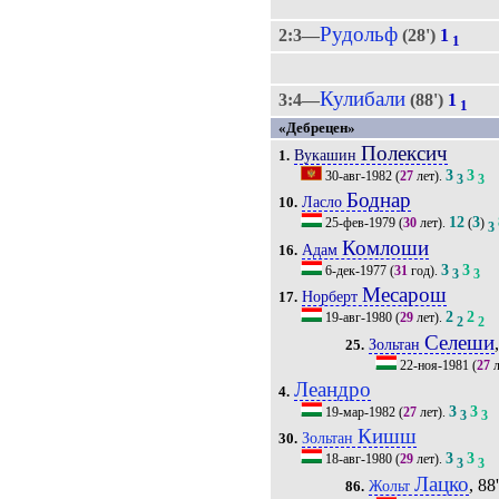
Рудольф
2:3—
(28')
1
1
Кулибали
3:4—
(88')
1
1
«Дебрецен»
Полексич
Вукашин
1.
3
3
30-авг-1982
(
27
лет).
3
3
Боднар
Ласло
10.
12
3
25-фев-1979
(
30
лет).
(
)
3
Комлоши
Адам
16.
3
3
6-дек-1977
(
31
год).
3
3
Месарош
Норберт
17.
2
2
19-авг-1980
(
29
лет).
2
2
Селеши
Зольтан
25.
22-ноя-1981
(
27
л
Леандро
4.
3
3
19-мар-1982
(
27
лет).
3
3
Кишш
Зольтан
30.
3
3
18-авг-1980
(
29
лет).
3
3
Лацко
, 88
Жольт
86.