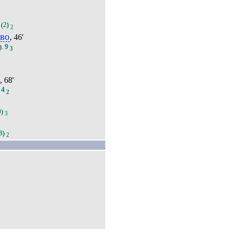
2
(
)
2
во
, 46'
9
).
3
н
, 68'
4
.
2
9
)
3
8
)
2