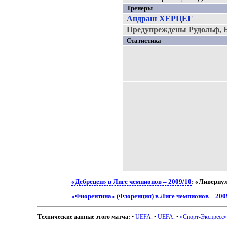
Тренеры
Андраш ХЕРЦЕГ
Предупреждены Рудольф, 
Статистика
«Дебрецен» в Лиге чемпионов – 2009/10
: «Ливерпу
«Фиорентина» (Флоренция) в Лиге чемпионов – 200
Технические данные этого матча:
•
UEFA
. •
UEFA
. •
«Спорт-Экспресс