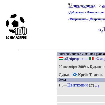
Лига чемпионов
—>
2
«Дебрецен» в Лиге чемпио
«Фиорентина» (Флоренция)
«Д
Лига чемпионов 2009/10. Группово
«Дебрецен»
—
«Фиор
20 октября 2009 г.
Будапеш
Судья –
Крейг Томсон.
Голы
Цвиткович
1:0—
(2')
1
1