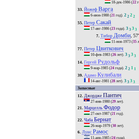
18-дек-1986
(
22
г
Варга
Йожеф
33.
2
2
6-июн-1988
(
21
год).
2
2
Сакай
Петер
55.
3
3
17-авг-1986
(
23
года).
3
3
Домби
, 57
Тибор
7.
11-ноя-1973
(
35
л
Цвиткович
Петер
77.
3
3
10-фев-1983
(
26
лет).
3
3
Рудольф
Гергей
14.
2
1
9-мар-1985
(
24
года).
2
1
Кулибали
Адамо
39.
3
3
14-авг-1981
(
28
лет).
3
3
Запасные
Пантич
Джордже
12.
27-янв-1980
(
29
лет).
Фодор
Марцелль
21.
27-окт-1987
(
21
год).
Бернат
Чаба
22.
26-мар-1979
(
30
лет).
Рамос
Луис
6.
11-апр-1985
(
24
года).