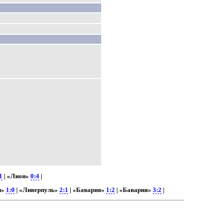
1
| «Лион»
0:4
|
н»
1:0
| «Ливерпуль»
2:1
| «Бавария»
1:2
| «Бавария»
3:2
|