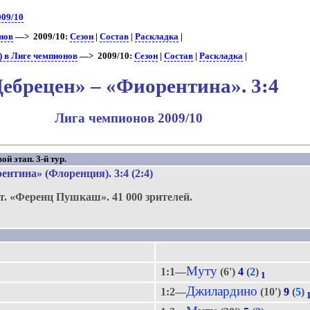
009/10
нов
—> 2009/10:
Сезон
|
Состав
|
Раскладка
|
 в Лиге чемпионов
—> 2009/10:
Сезон
|
Состав
|
Раскладка
|
ебрецен» – «Фиорентина». 3:4
Лига чемпионов 2009/10
й этап. 3-й тур.
ентина» (Флоренция)
. 3:4 (2:4)
т.
«Ференц Пушкаш».
41 000 зрителей.
Муту
1:1—
(6')
4
(
2
)
1
Джилардино
1:2—
(10')
9
(
5
)