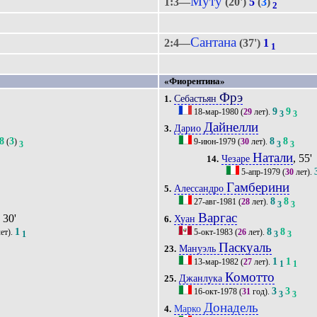
Муту
1:3—
(20')
5
(
3
)
2
Сантана
2:4—
(37')
1
1
«Фиорентина»
Фрэ
Себастьян
1.
9
9
18-мар-1980
(
29
лет).
3
3
Дайнелли
Дарио
3.
8
3
8
8
(
)
9-июн-1979
(
30
лет).
3
3
3
Натали
, 55'
Чезаре
14.
5-апр-1979
(
30
лет).
Гамберини
Алессандро
5.
8
8
27-авг-1981
(
28
лет).
3
3
Варгас
, 30'
Хуан
6.
1
8
8
ет).
5-окт-1983
(
26
лет).
1
3
3
Паскуаль
Мануэль
23.
1
1
13-мар-1982
(
27
лет).
1
1
Комотто
Джанлука
25.
3
3
16-окт-1978
(
31
год).
3
3
Донадель
'
Марко
4.