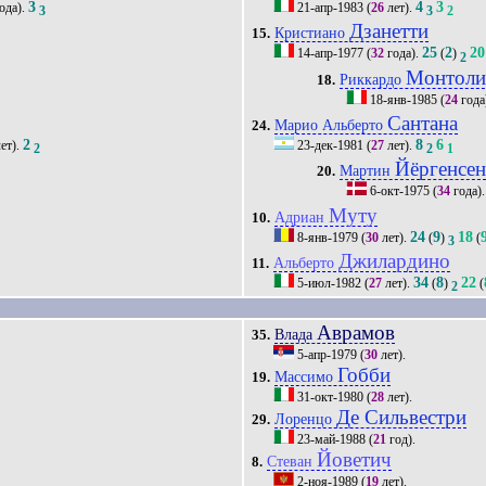
3
4
3
ода).
21-апр-1983
(
26
лет).
3
3
2
Дзанетти
Кристиано
15.
25
2
20
14-апр-1977
(
32
года).
(
)
2
Монтоли
Риккардо
18.
18-янв-1985
(
24
года
Сантана
'
Марио Альберто
24.
2
8
6
ет).
23-дек-1981
(
27
лет).
2
2
1
Йёргенсе
Мартин
20.
6-окт-1975
(
34
года)
Муту
Адриан
10.
24
9
18
8-янв-1979
(
30
лет).
(
)
(
3
Джилардино
Альберто
11.
34
8
22
5-июл-1982
(
27
лет).
(
)
(
2
Аврамов
Влада
35.
5-апр-1979
(
30
лет).
Гобби
Массимо
19.
31-окт-1980
(
28
лет).
Де Сильвестри
Лоренцо
29.
23-май-1988
(
21
год).
Йоветич
Стеван
8.
2-ноя-1989
(
19
лет).