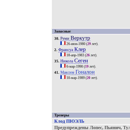
Запасные
Веркутр
Реми
30.
26-июн-1980
(
29
лет).
Клер
Франсуа
2.
18-апр-1983
(
26
лет).
Сеген
Никола
35.
6-мар-1990
(
19
лет).
Гоналон
Максим
41.
10-мар-1989
(
20
лет).
Тренеры
Клод ПЮЭЛЬ
Предупреждены Лопес, Пьянич, Тул