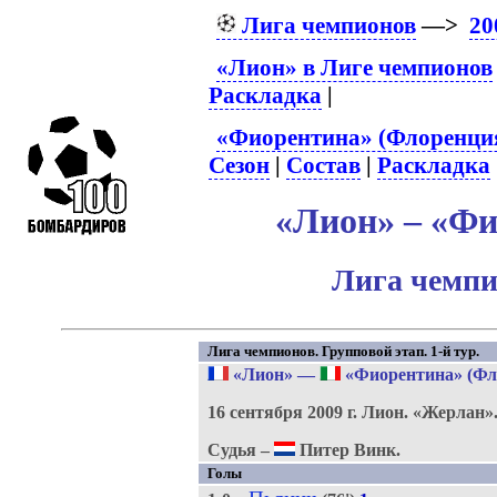
Лига чемпионов
—>
20
«Лион» в Лиге чемпионов
Раскладка
|
«Фиорентина» (Флоренция
Сезон
|
Состав
|
Раскладка
«Лион» – «Фи
Лига чемпи
Лига чемпионов. Групповой этап. 1-й тур.
«Лион»
—
«Фиорентина» (Фл
16 сентября 2009 г.
Лион.
«Жерлан»
Судья –
Питер Винк.
Голы