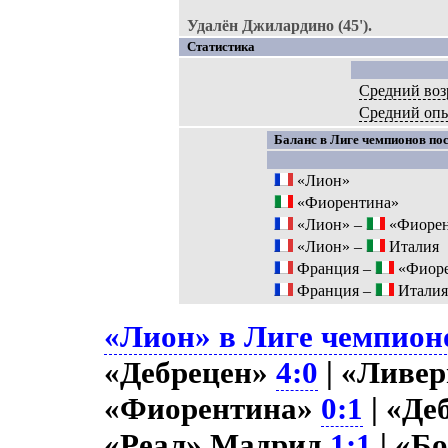
Удалён Джилардино (45').
Статистика
Средний воз
Средний оп
Баланс в Лиге чемпионов пос
«Лион»
«Фиорентина»
«Лион» –
«Фиорен
«Лион» –
Италия
Франция –
«Фиоре
Франция –
Итали
«Лион» в Лиге чемпионо
«Дебрецен»
4:0
| «Ливе
«Фиорентина»
0:1
| «Де
«Реал» Мадрид
1:1
| «Б