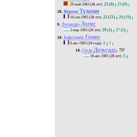
23
9
23
9
29-май-1983
(
26
лет).
(
)
(
)
1
1
Тулалан
Жереми
28.
22
21
20
19
10-сен-1983
(
26
лет).
(
)
(
)
1
1
Лопес
Лисандро
9.
29
1
27
1
2-мар-1983
(
26
лет).
(
)
(
)
1
1
Гомис
Бафетимби
18.
1
1
6-авг-1985
(
24
года).
1
1
Дельгадо
, 70'
Сесар
19.
5
18-авг-1981
(
28
лет).
1