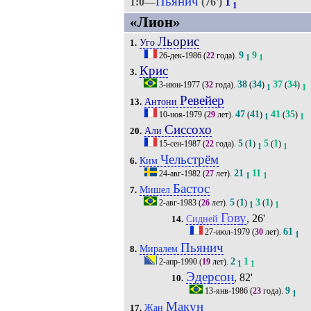
Пьянич
1:0—
(76')
1
1
«Лион»
Льорис
Уго
1.
9
9
26-дек-1986
(
22
года).
1
1
Крис
3.
38
34
37
34
3-июн-1977
(
32
года).
(
)
(
)
1
1
Ревейер
Антони
13.
47
41
41
35
10-ноя-1979
(
29
лет).
(
)
(
)
1
1
Сиссохо
Али
20.
5
1
5
1
15-сен-1987
(
22
года).
(
)
(
)
1
1
Чельстрём
Ким
6.
21
11
24-авг-1982
(
27
лет).
1
1
Бастос
Мишел
7.
5
1
3
1
2-авг-1983
(
26
лет).
(
)
(
)
1
1
Гову
, 26'
Сидней
14.
61
27-июл-1979
(
30
лет).
1
Пьянич
Миралем
8.
2
1
2-апр-1990
(
19
лет).
1
1
Эдерсон
, 82'
10.
9
13-янв-1986
(
23
года).
1
Макун
Жан
17.