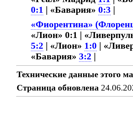
0:1
| «Бавария»
0:3
|
«Фиорентина» (Флоренц
«Лион» 0:1 | «Ливерпу
5:2
| «Лион»
1:0
| «Ливе
«Бавария»
3:2
|
Технические данные этого ма
Страница обновлена
24.06.20