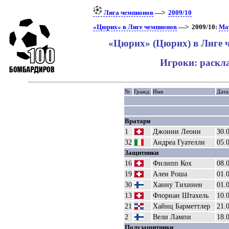
Лига чемпионов
—>
2009/10
«Цюрих» в Лиге чемпионов
—> 2009/10:
Ма
«Цюрих» (Цюрих) в Лиге 
Игроки: раскл
№
Гражд.
Имя
Дата
Вратари
1
Джонни Леони
30.
32
Андреа Гуателли
05.
Защитники
16
Филипп Кох
08.
19
Ален Роша
01.
30
Ханну Тихинен
01.
13
Флориан Штахель
10.
21
Хайнц Барметтлер
21.
2
Вели Лампи
18.
Полузащитники