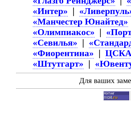
«Глазго Рейнджерс»
|
«Интер»
|
«Ливерпуль
«Манчестер Юнайтед»
«Олимпиакос»
|
«Пор
«Севилья»
|
«Стандар
«Фиорентина»
|
ЦСК
«Штутгарт»
|
«Ювент
Для ваших зам