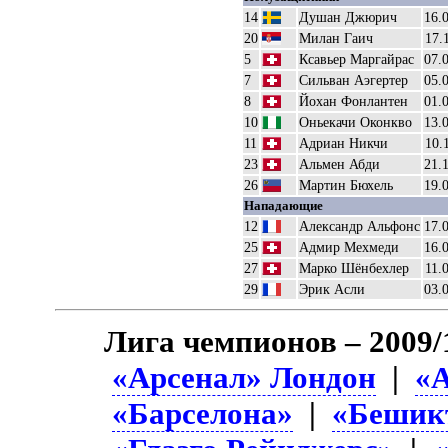
14
Душан Джюрич
16.
20
Милан Гаич
17.
5
Ксавьер Маргайрас
07.
7
Сильван Аэгертер
05.
8
Йохан Фонлантен
01.
10
Оньекачи Оконкво
13.
11
Адриан Никчи
10.
23
Альмен Абди
21.
26
Мартин Бюхель
19.
Нападающие
12
Александр Альфонс
17.
25
Адмир Мехмеди
16.
27
Марко Шёнбехлер
11.
29
Эрик Асли
03.
Лига чемпионов – 2009/
«Арсенал» Лондон
|
«
«Барселона»
|
«Бешик