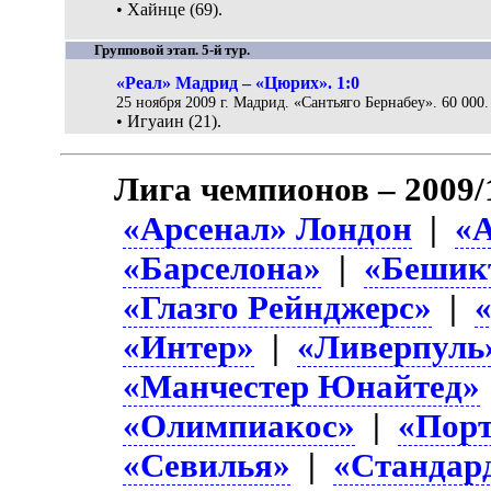
• Хайнце (69).
Групповой этап. 5-й тур.
«Реал» Мадрид – «Цюрих». 1:0
25 ноября 2009 г. Мадрид. «Сантьяго Бернабеу». 60 000.
• Игуаин (21).
Лига чемпионов – 2009/
«Арсенал» Лондон
|
«
«Барселона»
|
«Бешик
«Глазго Рейнджерс»
|
«Интер»
|
«Ливерпуль
«Манчестер Юнайтед»
«Олимпиакос»
|
«Пор
«Севилья»
|
«Стандар