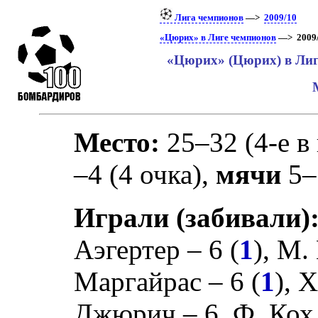
Лига чемпионов
—>
2009/10
«Цюрих» в Лиге чемпионов
—> 2009/
«Цюрих» (Цюрих) в Лиг
Место:
25–32 (4-е в
–4 (4 очка),
мячи
5–
Играли (забивали)
Аэгертер
– 6 (
1
),
М.
Маргайрас
– 6 (
1
),
Х
Джюрич
– 6,
Ф. Кох