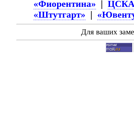
«Фиорентина»
|
ЦСК
«Штутгарт»
|
«Ювент
Для ваших зам