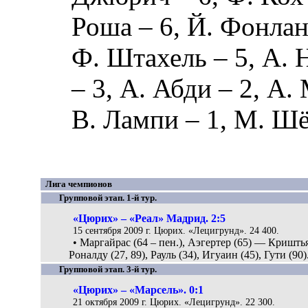
Роша
– 6,
Й. Фонлан
Ф. Штахель
– 5,
А. 
– 3,
А. Абди
– 2,
А.
В. Лампи
– 1,
М. Шё
Лига чемпионов
Групповой этап. 1-й тур.
«Цюрих» – «Реал» Мадрид. 2:5
15 сентября 2009 г. Цюрих. «Лецигрунд». 24 400.
• Маргайрас (64 – пен.), Аэгертер (65) — Кришть
Роналду (27, 89), Рауль (34), Игуаин (45), Гути (90)
Групповой этап. 3-й тур.
«Цюрих» – «Марсель». 0:1
21 октября 2009 г. Цюрих. «Лецигрунд». 22 300.