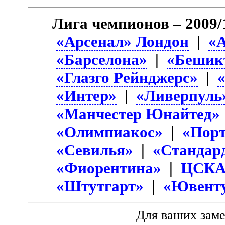
Лига чемпионов – 2009/
«Арсенал» Лондон
|
«
«Барселона»
|
«Бешик
«Глазго Рейнджерс»
|
«Интер»
|
«Ливерпуль
«Манчестер Юнайтед»
«Олимпиакос»
|
«Пор
«Севилья»
|
«Стандар
«Фиорентина»
|
ЦСК
«Штутгарт»
|
«Ювент
Для ваших зам