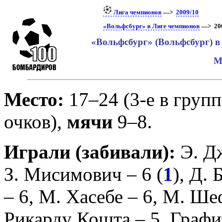
Лига чемпионов
—>
2009/10
«Вольфсбург» в Лиге чемпионов
—> 200
«Вольфсбург» (Вольфсбург) в
М
Место:
17–24 (3-е в групп
очков),
мячи
9–8.
Играли (забивали):
Э. Д
З. Мисимович
– 6 (
1
),
Д. 
– 6,
М. Хасебе
– 6,
М. Ше
Рикарду Кошта
– 5,
Графи