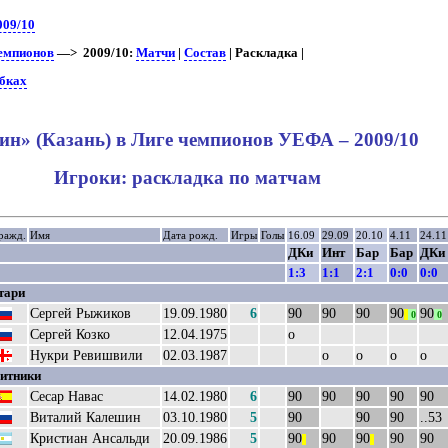
009/10
чемпионов
—> 2009/10:
Матчи
|
Состав
| Раскладка |
убках
ин» (Казань) в Лиге чемпионов УЕФА – 2009/10
Игроки: раскладка по матчам
ражд.
Имя
Дата рожд.
Игры
Голы
16.09
29.09
20.10
4.11
24.11
ДКи
Инт
Бар
Бар
ДКи
1:3
1:1
2:1
0:0
0:0
тари
Сергей Рыжиков
19.09.1980
6
90
90
90
90
90
||
0
0
Сергей Козко
12.04.1975
о
Нукри Ревишвили
02.03.1987
о
о
о
о
итники
Сесар Навас
14.02.1980
6
90
90
90
90
90
Виталий Калешин
03.10.1980
5
90
90
90
..53
Кристиан Ансальди
20.09.1986
5
90
90
90
90
90
||
||