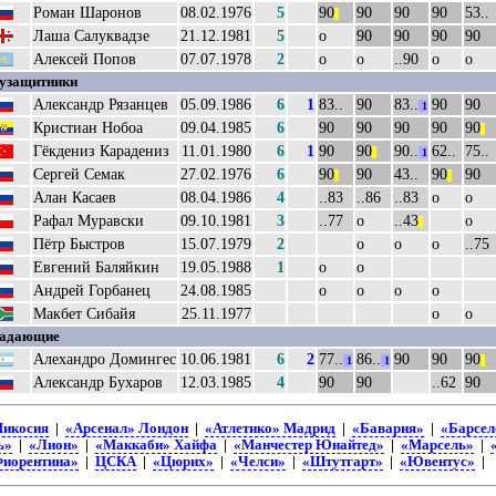
Роман Шаронов
08.02.1976
5
90
90
90
90
53..
||
Лаша Салуквадзе
21.12.1981
5
о
90
90
90
90
Алексей Попов
07.07.1978
2
о
о
..90
о
о
узащитники
Александр Рязанцев
05.09.1986
6
1
83..
90
83..
90
90
1
Кристиан Нобоа
09.04.1985
6
90
90
90
90
90
||
Гёкдениз Карадениз
11.01.1980
6
1
90
90
90..
62..
75..
||
1
Сергей Семак
27.02.1976
6
90
90
43..
90
90
||
||
Алан Касаев
08.04.1986
4
..83
..86
..83
о
о
Рафал Муравски
09.10.1981
3
..77
о
..43
о
||
Пётр Быстров
15.07.1979
2
о
о
о
..75
Евгений Баляйкин
19.05.1988
1
о
о
Андрей Горбанец
24.08.1985
о
о
о
о
Макбет Сибайя
25.11.1977
о
о
адающие
Алехандро Домингес
10.06.1981
6
2
77..
86..
90
90
90
1
1
||
Александр Бухаров
12.03.1985
4
90
90
..62
90
икосия
|
«Арсенал» Лондон
|
«Атлетико» Мадрид
|
«Бавария»
|
«Барсел
ь»
|
«Лион»
|
«Маккаби» Хайфа
|
«Манчестер Юнайтед»
|
«Марсель»
|
иорентина»
|
ЦСКА
|
«Цюрих»
|
«Челси»
|
«Штутгарт»
|
«Ювентус»
|