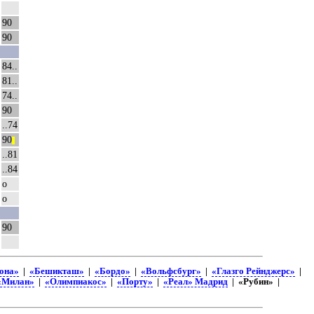
90
90
84..
81..
74..
90
..74
90
||
..81
..84
о
о
90
она»
|
«Бешикташ»
|
«Бордо»
|
«Вольфсбург»
|
«Глазго Рейнджерс»
|
«Милан»
|
«Олимпиакос»
|
«Порту»
|
«Реал» Мадрид
| «Рубин» |