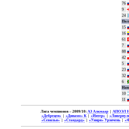
76
9
24
Пол
15
16
61
7
88
42
5
23
32
6
Нап
10
11
Лига чемпионов – 2009/10:
АЗ Алкмаар
|
АПОЭЛ Н
«Дебрецен»
|
«Динамо» К
|
«Интер»
|
«Ливерпул
«Севилья»
|
«Стандард»
|
«Униря» Урзичень
|
«Ф