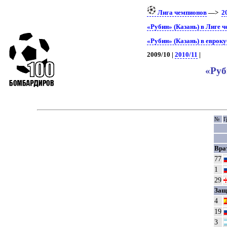
Лига чемпионов
—>
2
«Рубин» (Казань) в Лиге 
«Рубин» (Казань) в еврок
2009/10 |
2010/11
|
«Руб
№
Г
Вра
77
1
29
Защ
4
19
3