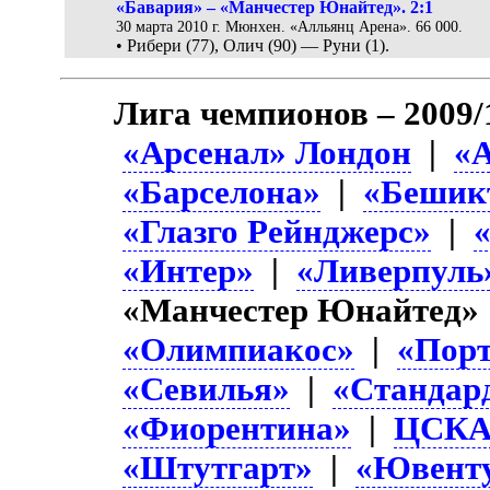
«Бавария» – «Манчестер Юнайтед». 2:1
30 марта 2010 г. Мюнхен. «Алльянц Арена». 66 000.
• Рибери (77), Олич (90) — Руни (1).
Лига чемпионов – 2009/
«Арсенал» Лондон
|
«
«Барселона»
|
«Бешик
«Глазго Рейнджерс»
|
«Интер»
|
«Ливерпуль
«Манчестер Юнайтед»
«Олимпиакос»
|
«Пор
«Севилья»
|
«Стандар
«Фиорентина»
|
ЦСК
«Штутгарт»
|
«Ювент