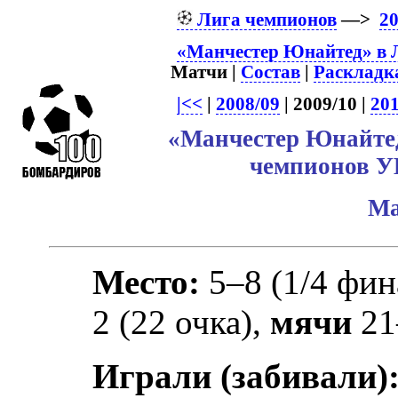
Лига чемпионов
—>
20
«Манчестер Юнайтед» в 
Матчи |
Состав
|
Раскладк
|<<
|
2008/09
| 2009/10 |
201
«Манчестер Юнайтед
чемпионов У
Ма
Место:
5–8 (1/4 фин
2 (22 очка),
мячи
21
Играли (забивали)