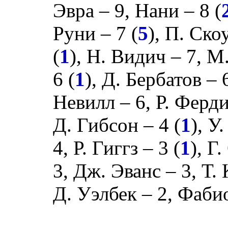
Эвра
– 9,
Нани
– 8 (
Руни
– 7 (
5
),
П. Ско
(
1
),
Н. Видич
– 7,
М.
6 (
1
),
Д. Бербатов
– 
Невилл
– 6,
Р. Ферд
Д. Гибсон
– 4 (
1
),
У.
4,
Р. Гиггз
– 3 (
1
),
Г.
3,
Дж. Эванс
– 3,
Т.
Д. Уэлбек
– 2,
Фабио