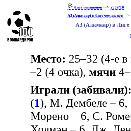
Лига чемпионов
—>
2009/10
АЗ (Алкмаар) в Лиге чемпионов
—> 2
АЗ (Алкмаар) в Лиге
Место:
25–32 (4-е в
–2 (4 очка),
мячи
4–
Играли (забивали)
(
1
),
М. Дембеле
– 6,
Морено
– 6,
С. Роме
Холмэн
– 6,
Дж. Лен