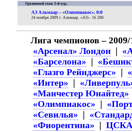
Групповой этап. 5-й тур.
АЗ Алкмаар – «Олимпиакос». 0:0
24 ноября 2009 г. Алкмаар. «АЗ». 16 200.
Лига чемпионов – 2009
«Арсенал» Лондон
|
«
«Барселона»
|
«Бешик
«Глазго Рейнджерс»
|
«Интер»
|
«Ливерпуль
«Манчестер Юнайтед»
«Олимпиакос»
|
«Пор
«Севилья»
|
«Стандар
«Фиорентина»
|
ЦСК