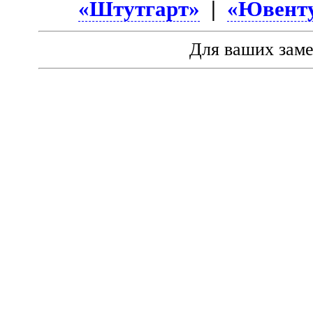
«Штутгарт»
|
«Ювент
Для ваших зам