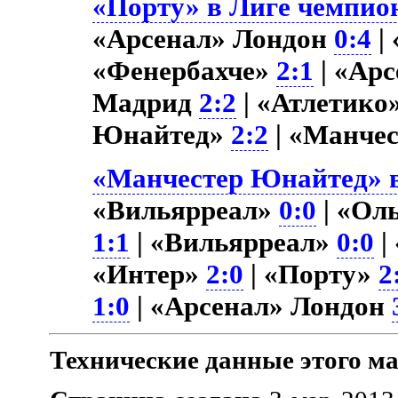
«Порту» в Лиге чемпион
«Арсенал» Лондон
0:4
|
«Фенербахче»
2:1
| «Ар
Мадрид
2:2
| «Атлетик
Юнайтед»
2:2
| «Манче
«Манчестер Юнайтед» в
«Вильярреал»
0:0
| «Ол
1:1
| «Вильярреал»
0:0
|
«Интер»
2:0
| «Порту»
2
1:0
| «Арсенал» Лондон
Технические данные этого ма