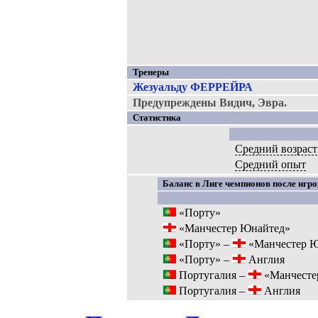
Тренеры
Жезуальду ФЕРРЕЙРА
Предупреждены Видич, Эвра.
Статистика
Средний возраст
Средний опыт
Баланс в Лиге чемпионов после игро
«Порту»
«Манчестер Юнайтед»
«Порту» –
«Манчестер Ю
«Порту» –
Англия
Португалия –
«Манчесте
Португалия –
Англия