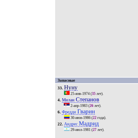
Запасные
Нуну
33.
25-янв-1974
(
35
лет).
Степанов
Милан
4.
2-апр-1983
(
26
лет).
Гварин
Фредди
6.
30-июн-1986
(
22
года).
Мадрид
Андрес
22.
29-июл-1981
(
27
лет).