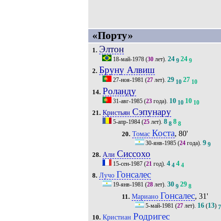
«Порту»
Элтон
1.
24
24
18-май-1978
(
30
лет).
9
9
Бруну Алвиш
2.
29
27
27-ноя-1981
(
27
лет).
10
10
Роланду
14.
10
10
31-авг-1985
(
23
года).
10
10
Сэпунару
Кристьян
21.
8
8
5-апр-1984
(
25
лет).
8
8
Коста
, 80'
Томас
20.
9
30-янв-1985
(
24
года).
9
Сиссохо
Али
28.
4
4
15-сен-1987
(
21
год).
4
4
Гонсалес
Лучо
8.
30
29
19-янв-1981
(
28
лет).
9
8
Гонсалес
, 31'
Мариано
11.
16
13
5-май-1981
(
27
лет).
(
)
Родригес
Кристиан
10.