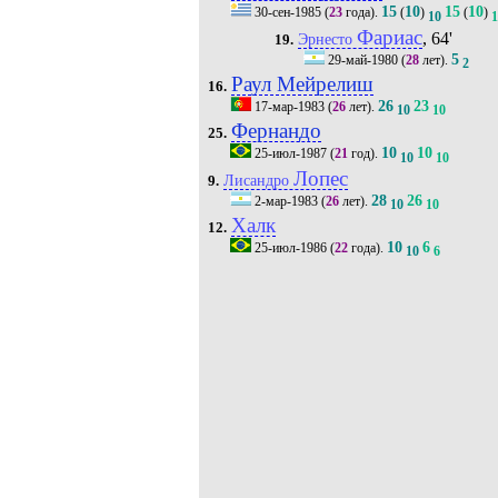
15
10
15
10
30-сен-1985
(
23
года).
(
)
(
)
10
1
Фариас
, 64'
Эрнесто
19.
5
29-май-1980
(
28
лет).
2
Раул Мейрелиш
16.
26
23
17-мар-1983
(
26
лет).
10
10
Фернандо
25.
10
10
25-июл-1987
(
21
год).
10
10
Лопес
Лисандро
9.
28
26
2-мар-1983
(
26
лет).
10
10
Халк
12.
10
6
25-июл-1986
(
22
года).
10
6