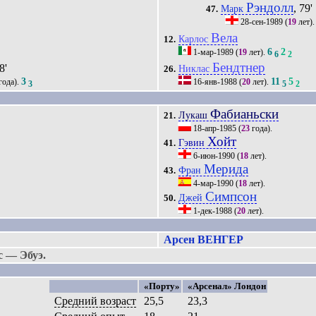
Рэндолл
, 79'
Марк
47.
28-сен-1989
(
19
лет)
Вела
Карлос
12.
6
2
1-мар-1989
(
19
лет).
6
2
Бендтнер
8'
Никлас
26.
3
11
5
года).
16-янв-1988
(
20
лет).
3
5
2
Фабианьски
Лукаш
21.
18-апр-1985
(
23
года).
Хойт
Гэвин
41.
6-июн-1990
(
18
лет).
Мерида
Фран
43.
4-мар-1990
(
18
лет).
Симпсон
Джей
50.
1-дек-1988
(
20
лет).
Арсен ВЕНГЕР
 — Эбуэ.
«Порту»
«Арсенал» Лондон
Средний возраст
25,5
23,3