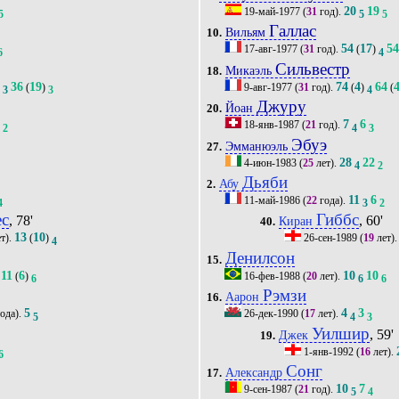
20
19
19-май-1977
(
31
год).
5
5
5
Галлас
Вильям
10.
54
17
5
17-авг-1977
(
31
год).
(
)
6
4
Сильвестр
Микаэль
18.
36
19
74
4
64
)
(
)
9-авг-1977
(
31
год).
(
)
(
3
3
4
Джуру
Йоан
20.
5
7
6
18-янв-1987
(
21
год).
2
4
3
Эбуэ
Эмманюэль
27.
28
22
4-июн-1983
(
25
лет).
4
2
Дьяби
Абу
2.
11
6
11-май-1986
(
22
года).
4
3
2
ес
Гиббс
, 78'
, 60'
Киран
40.
13
10
т).
(
)
26-сен-1989
(
19
лет)
4
Денилсон
15.
11
6
10
10
(
)
16-фев-1988
(
20
лет).
6
6
6
Рэмзи
Аарон
16.
5
4
3
ода).
26-дек-1990
(
17
лет).
5
4
3
Уилшир
, 59'
Джек
19.
1-янв-1992
(
16
лет).
6
Сонг
Александр
17.
10
7
9-сен-1987
(
21
год).
5
4