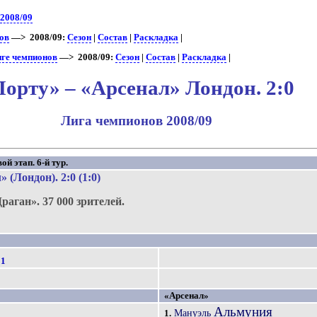
>
2008/09
нов
—> 2008/09:
Сезон
|
Состав
|
Раскладка
|
иге чемпионов
—> 2008/09:
Сезон
|
Состав
|
Раскладка
|
орту» – «Арсенал» Лондон. 2:0
Лига чемпионов 2008/09
й этап. 6-й тур.
» (Лондон)
. 2:0 (1:0)
Драган».
37 000 зрителей.
1
«Арсенал»
Альмуния
Мануэль
1.