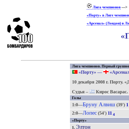
Лига чемпионов
—
«Порту» в Лиге чемпио
«Арсенал» (Лондон) в Л
«П
Лига чемпионов. Первый группово
«Порту»
—
«Арсенал
10 декабря 2008 г.
Порту.
«
Судья –
Кирос Васарас.
Голы
Бруну Алвиш
1:0—
(39')
1
Лопес
2:0—
(54')
11
4
«Порту»
Элтон
1.