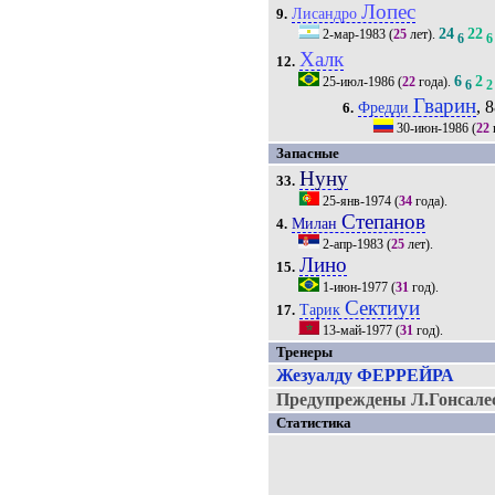
Лопес
Лисандро
9.
24
22
2-мар-1983
(
25
лет).
6
6
Халк
12.
6
2
25-июл-1986
(
22
года).
6
2
Гварин
, 8
Фредди
6.
30-июн-1986
(
22
Запасные
Нуну
33.
25-янв-1974
(
34
года).
Степанов
Милан
4.
2-апр-1983
(
25
лет).
Лино
15.
1-июн-1977
(
31
год).
Сектиуи
Тарик
17.
13-май-1977
(
31
год).
Тренеры
Жезуалду ФЕРРЕЙРА
Предупреждены Л.Гонсалес
Статистика