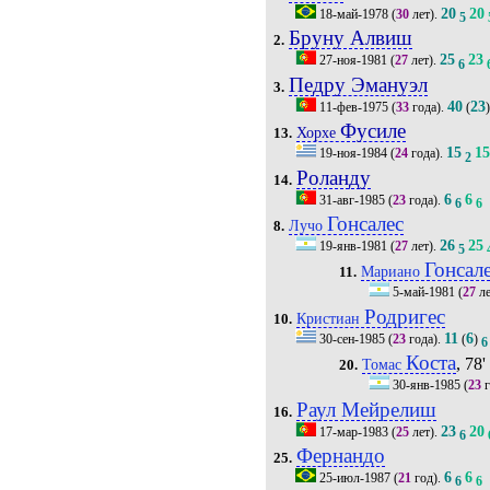
20
20
18-май-1978
(
30
лет).
5
Бруну Алвиш
2.
25
23
27-ноя-1981
(
27
лет).
6
Педру Эмануэл
3.
40
23
11-фев-1975
(
33
года).
(
Фусиле
Хорхе
13.
15
1
19-ноя-1984
(
24
года).
2
Роланду
14.
6
6
31-авг-1985
(
23
года).
6
6
Гонсалес
Лучо
8.
26
25
19-янв-1981
(
27
лет).
5
Гонсал
Мариано
11.
5-май-1981
(
27
ле
Родригес
Кристиан
10.
11
6
30-сен-1985
(
23
года).
(
)
6
Коста
, 78'
Томас
20.
30-янв-1985
(
23
г
Раул Мейрелиш
16.
23
20
17-мар-1983
(
25
лет).
6
Фернандо
25.
6
6
25-июл-1987
(
21
год).
6
6