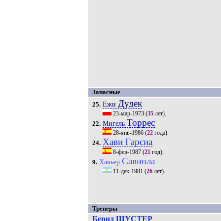
Запасные
Дудек
Ежи
25.
23-мар-1973
(
35
лет).
Торрес
Мигель
22.
28-янв-1986
(
22
года).
Хави Гарсиа
24.
8-фев-1987
(
21
год).
Савиола
Хавьер
9.
11-дек-1981
(
26
лет).
Тренеры
Бернд ШУСТЕР