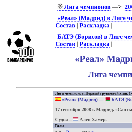
Лига чемпионов
—>
20
«Реал» (Мадрид) в Лиге 
Состав
|
Раскладка
|
БАТЭ (Борисов) в Лиге ч
Состав
|
Раскладка
|
«Реал» Мадри
Лига чемпи
Лига чемпионов. Первый групповой этап. 1-
«Реал» (Мадрид)
—
БАТЭ (Бо
17 сентября 2008 г.
Мадрид.
«Санть
Судья –
Ален Хамер.
Голы