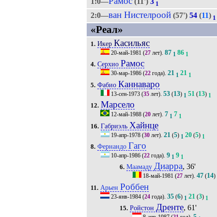
Рамос
1:0—
(11')
3
1
ван Нистелроой
2:0—
(57')
54
(
11
)
1
«Реал»
Касильяс
Икер
1.
87
86
20-май-1981
(
27
лет).
1
1
Рамос
Серхио
4.
21
21
30-мар-1986
(
22
года).
1
1
Каннаваро
Фабио
5.
53
13
51
13
13-сен-1973
(
35
лет).
(
)
(
)
1
1
Марсело
12.
7
7
12-май-1988
(
20
лет).
1
1
Хайнце
Габриэль
16.
21
5
20
5
19-апр-1978
(
30
лет).
(
)
(
)
1
1
Гаго
Фернандо
8.
9
9
10-апр-1986
(
22
года).
1
1
Диарра
, 36'
Маамаду
6.
47
14
18-май-1981
(
27
лет).
(
)
Роббен
Арьен
11.
35
6
21
3
23-янв-1984
(
24
года).
(
)
(
)
1
1
Дренте
, 61'
Ройстон
15.
5