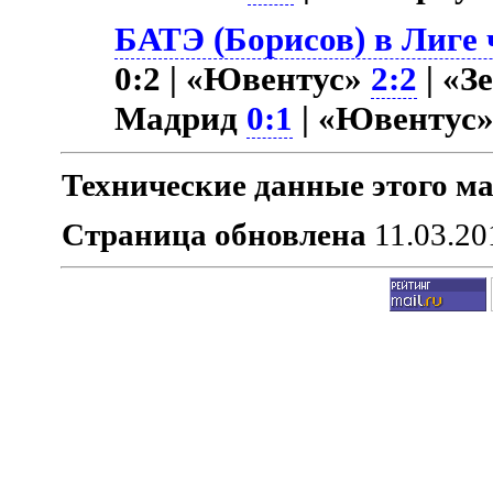
БАТЭ (Борисов) в Лиге 
0:2 | «Ювентус»
2:2
| «З
Мадрид
0:1
| «Ювентус
Технические данные этого ма
Страница обновлена
11.03.20