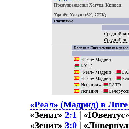
Предупреждены Хагуш, Кривец.
Удалён Хагуш (62', 2ЖК).
Статистика
Средний воз
Средний оп
Баланс в Лиге чемпионов после 
«Реал» Мадрид
БАТЭ
«Реал» Мадрид –
БА
«Реал» Мадрид –
Бел
Испания –
БАТЭ
Испания –
Белорусс
«Реал» (Мадрид) в Лиге
«Зенит»
2:1
| «Ювентус
«Зенит»
3:0
| «Ливерпу