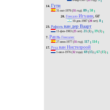
8-апр-1987
(
21
год).
1
Гути
14.
89
58
31-окт-1976
(
31
год).
1
1
Игуаин
, 68'
Гонсало
20.
8
10-дек-1987
(
20
лет).
1
ван дер Ваарт
Рафаэль
23.
21
1
19
1
11-фев-1983
(
25
лет).
(
)
(
)
1
1
Рауль
Гонсалес
7.
117
114
27-июн-1977
(
31
год).
1
1
ван Нистелроой
Рууд
17.
69
15
67
15
1-июл-1976
(
32
года).
(
)
(
)
1
1