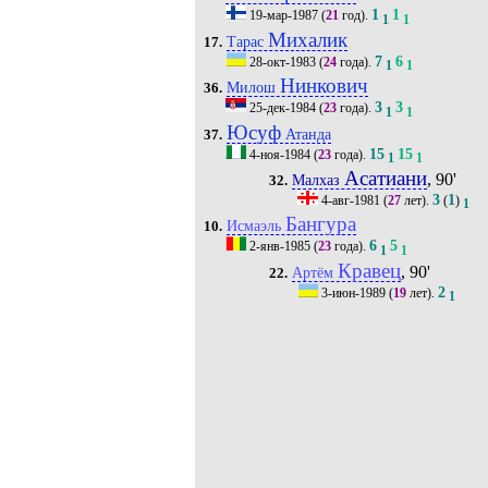
1
1
19-мар-1987
(
21
год).
1
1
Михалик
Тарас
17.
7
6
28-окт-1983
(
24
года).
1
1
Нинкович
Милош
36.
3
3
25-дек-1984
(
23
года).
1
1
Юсуф
Атанда
37.
15
15
4-ноя-1984
(
23
года).
1
1
Асатиани
, 90'
Малхаз
32.
3
1
4-авг-1981
(
27
лет).
(
)
1
Бангура
Исмаэль
10.
6
5
2-янв-1985
(
23
года).
1
1
Кравец
, 90'
Артём
22.
2
3-июн-1989
(
19
лет).
1