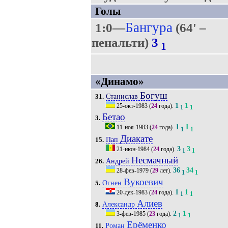
Голы
Бангура
1:0—
(64' –
пенальти)
3
1
«Динамо»
Богуш
Станислав
31.
1
1
25-окт-1983
(
24
года).
1
1
Бетао
3.
1
1
11-ноя-1983
(
24
года).
1
1
Диакате
Пап
15.
3
3
21-июн-1984
(
24
года).
1
1
Несмачный
Андрей
26.
36
34
28-фев-1979
(
29
лет).
1
1
Вукоевич
Огнен
5.
1
1
20-дек-1983
(
24
года).
1
1
Алиев
Александр
8.
2
1
3-фев-1985
(
23
года).
1
1
Ерёменко
Роман
11.