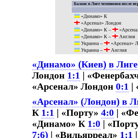
Баланс в Лиге чемпионов после иг
«Динамо» К
«Арсенал» Лондон
«Динамо» К –
«Арсена
«Динамо» К –
Англия
Украина –
«Арсенал» 
Украина –
Англия
«Динамо» (Киев) в Лиге
Лондон
1:1
| «Фенербах
«Арсенал» Лондон
0:1
|
«Арсенал» (Лондон) в Л
К
1:1
| «Порту»
4:0
| «Ф
«Динамо» К
1:0
| «Порт
7:6)
| «Вильярреал»
1:1