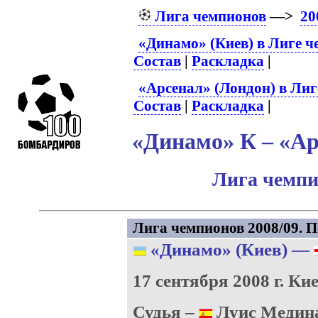
Лига чемпионов
—>
20
«Динамо» (Киев) в Лиге 
Состав
|
Раскладка
|
«Арсенал» (Лондон) в Лиг
Состав
|
Раскладка
|
«Динамо» К – «Ар
Лига чемпи
Лига чемпионов 2008/09. П
«Динамо» (Киев)
—
17 сентября 2008 г.
Кие
Судья –
Луис Медина