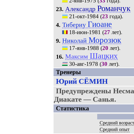
2-янв-1975
(
33
года).
Романчук
Александр
23.
21-окт-1984
(
23
года).
Гиоане
Тибериу
4.
18-июн-1981
(
27
лет).
Морозюк
Николай
9.
17-янв-1988
(
20
лет).
Шацких
Максим
16.
30-авг-1978
(
30
лет).
Тренеры
Юрий СЁМИН
Предупреждены Несмач
Диакате — Санья.
Статистика
Средний возрас
Средний опыт