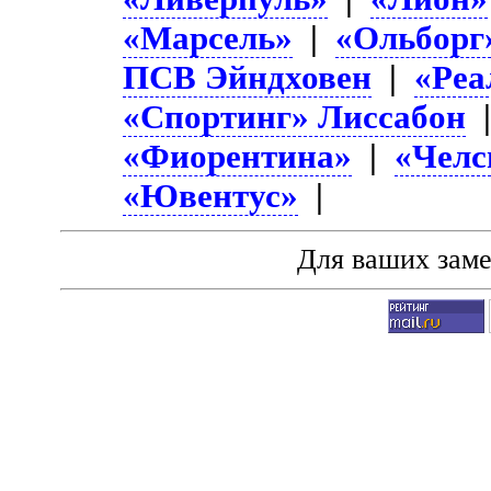
«Марсель»
|
«Ольборг
ПСВ Эйндховен
|
«Реа
«Спортинг» Лиссабон
«Фиорентина»
|
«Челс
«Ювентус»
|
Для ваших зам