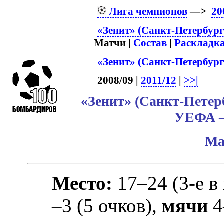
Лига чемпионов
—>
20
«Зенит» (Санкт-Петербург
Матчи |
Состав
|
Раскладк
«Зенит» (Санкт-Петербург
2008/09 |
2011/12
|
>>|
«Зенит» (Санкт-Петер
УЕФА –
Ма
Место:
17–24 (3-е в
–3 (5 очков),
мячи
4