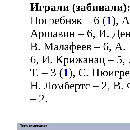
Играли (забивали)
Погребняк
– 6 (
1
),
А
Аршавин
– 6,
И. Де
В. Малафеев
– 6,
А.
6,
И. Крижанац
– 5,
Т.
– 3 (
1
),
С. Пюигре
Н. Ломбертс
– 2,
В. 
– 2.
Лига чемпионов