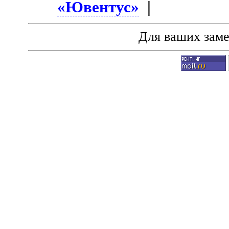
«Ювентус»
|
Для ваших зам