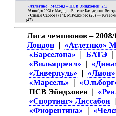
«Атлетико» Мадрид – ПСВ Эйндховен. 2:1
26 ноября 2008 г. Мадрид. «Висенте Кальдерон». Без зр
• Симан Саброза (14), М.Родригес (28) — Куверм
(47).
Лига чемпионов – 2008/
Лондон
|
«Атлетико» 
«Барселона»
|
БАТЭ
«Вильярреал»
|
«Дина
«Ливерпуль»
|
«Лион»
«Марсель»
|
«Ольборг
ПСВ Эйндховен |
«Реа
«Спортинг» Лиссабон
«Фиорентина»
|
«Челс