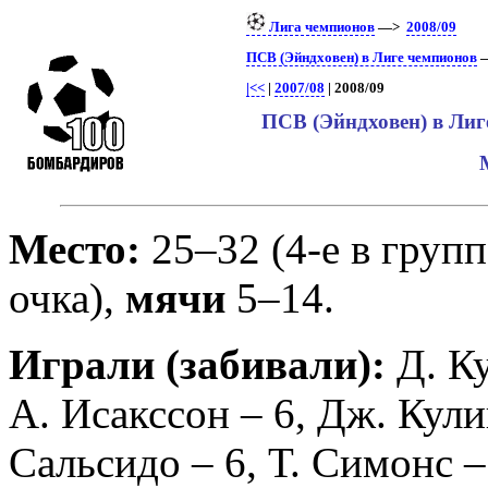
Лига чемпионов
—>
2008/09
ПСВ (Эйндховен) в Лиге чемпионов
—
|<<
|
2007/08
| 2008/09
ПСВ (Эйндховен) в Лиг
Место:
25–32 (4-е в групп
очка),
мячи
5–14.
Играли (забивали):
Д. К
А. Исакссон
– 6,
Дж. Кули
Сальсидо
– 6,
Т. Симонс
–