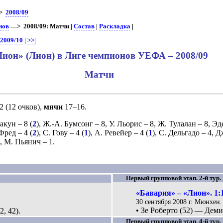
>
2008/09
нов
—> 2008/09: Матчи |
Состав
|
Раскладка
|
|
2009/10
|
>>|
Лион» (Лион) в Лиге чемпионов УЕФА – 2008/09
Матчи
–2 (12 очков),
мячи
17–16.
акун
– 8 (
2
),
Ж.-А. Бумсонг
– 8,
У. Льорис
– 8,
Ж. Тулалан
– 8,
Эд
Фред
– 4 (
2
),
С. Гову
– 4 (
1
),
А. Ревейер
– 4 (
1
),
С. Дельгадо
– 4,
Д
,
М. Пьянич
– 1.
Первый групповой этап. 2-й тур.
«Бавария» – «Лион». 1:
30 сентября 2008 г. Мюнхен.
• Зе Роберто (52) — Демик
, 42).
Первый групповой этап. 4-й тур.