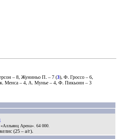
ерсон
– 8,
Жуниньо П.
– 7 (
3
),
Ф. Гроссо
– 6,
ж. Менса
– 4,
А. Мунье
– 4,
Ф. Пикьонн
– 3
1
 «Алльянц Арена». 64 000.
елис (25 – а/г).