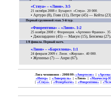
«Стяуа» – «Лион». 3:5
21 октября 2008 г. Бухарест. «Стяуа». 20 000.
• Артуро (8), Гоян (11), Петре (45) — Кейта (23)
Первый групповой этап. 5-й тур.
«Фиорентина» – «Лион». 1:2
25 ноября 2008 г. Флоренция. «Артемио Франки». 35
• Джилардино (45) — Макун (15), Бензема (27)
1/8 финала. Первый матч.
«Лион» – «Барселона». 1:1
24 февраля 2009 г. Лион. «Жерлан». 40 000.
• Жуниньо (7) — Анри (67).
Лига чемпионов – 2008/09:
«Анортосис»
|
«Арсена
«Интер»
|
«Ливерпуль»
| «Лион» |
«Манчестер 
|
«Стяуа»
|
«Фенербахче»
|
«Фиорентина»
|
«Чел