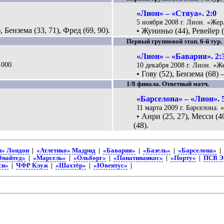
«Лион» – «Стяуа». 2:0
5 ноября 2008 г. Лион. «Жер
, Бензема (33, 71), Фред (69, 90).
• Жуниньо (44), Ревейер (
Первый групповой этап. 6-й тур.
«Лион» – «Бавария». 2:
 000.
10 декабря 2008 г. Лион. «Ж
.
• Гову (52), Бензема (68) 
1/8 финала. Ответный матч.
«Барселона» – «Лион». 
11 марта 2009 г. Барселона. 
• Анри (25, 27), Месси (
(48).
л» Лондон
|
«Атлетико» Мадрид
|
«Бавария»
|
«Базель»
|
«Барселона»
|
Юнайтед»
|
«Марсель»
|
«Ольборг»
|
«Панатинаикос»
|
«Порту»
|
ПСВ Э
си»
|
ЧФР Клуж
|
«Шахтёр»
|
«Ювентус»
|