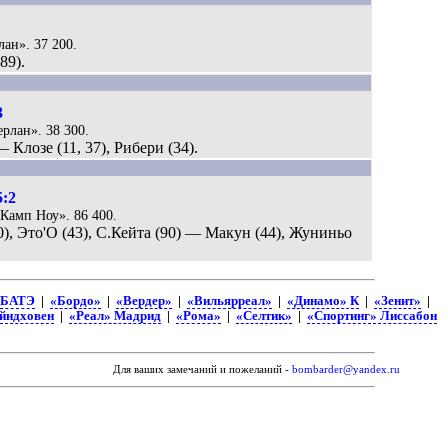
лан». 37 200.
89).
3
ерлан». 38 300.
— Клозе (11, 37), Рибери (34).
5:2
«Камп Ноу». 86 400.
40), Это'O (43), С.Кейта (90) — Макун (44), Жуниньо
БАТЭ
|
«Бордо»
|
«Вердер»
|
«Вильярреал»
|
«Динамо» К
|
«Зенит»
|
йндховен
|
«Реал» Мадрид
|
«Рома»
|
«Селтик»
|
«Спортинг» Лиссабон
Для ваших замечаний и пожеланий -
bombarder@yandex.ru