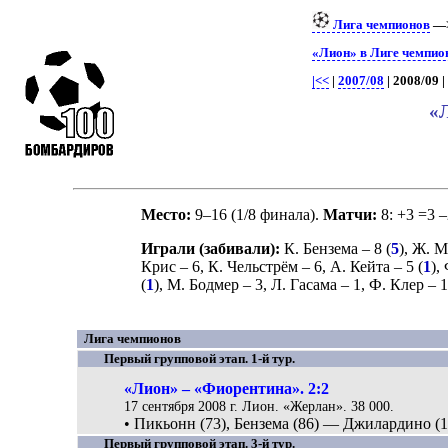
Лига чемпионов
—
«Лион» в Лиге чемпио
|<<
|
2007/08
| 2008/09 
«
Место:
9–16 (1/8 финала).
Матчи:
8: +3 =3 
Играли (забивали):
К. Бензема
– 8 (
5
),
Ж. М
Крис
– 6,
К. Чельстрём
– 6,
А. Кейта
– 5 (
1
),
(
1
),
М. Бодмер
– 3,
Л. Гасама
– 1,
Ф. Клер
– 1
Лига чемпионов
Первый групповой этап. 1-й тур.
«Лион» – «Фиорентина». 2:2
17 сентября 2008 г. Лион. «Жерлан». 38 000.
• Пикьонн (73), Бензема (86) — Джилардино (12
Первый групповой этап. 3-й тур.