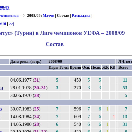
08/09
 чемпионов
—> 2008/09:
Матчи
| Состав |
Раскладка
|
9/10
|
>>|
тус» (Турин) в Лиге чемпионов УЕФА – 2008/09
Состав
Дата рожд. (возр.)
2008/09
ЛЧ, по 
Игры
Голы
Время
Осн.
Полн.
ЖК
КК
Всего
04.06.1977 (
31
)
5
450
5
5
11
н
28.01.1978 (
30–31
)
3
270
3
3
53
30.06.1970 (
38
)
5
о
30.07.1983 (
25
)
7
596
7
6
1
7
и
14.08.1984 (
24
)
7
609
7
6
1
13
14.05.1980 (
28
)
6
540
6
6
1
31
е
20.10.1976 (
31–32
)
6
422
6
4
1
9