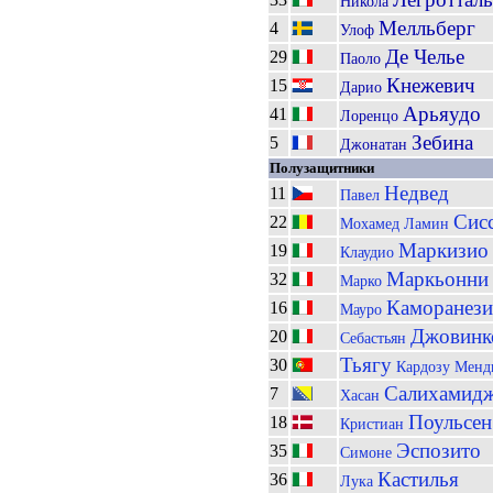
Никола
Мелльберг
4
Улоф
Де Челье
29
Паоло
Кнежевич
15
Дарио
Арьяудо
41
Лоренцо
Зебина
5
Джонатан
Полузащитники
Недвед
11
Павел
Сис
22
Мохамед Ламин
Маркизио
19
Клаудио
Маркьонни
32
Марко
Каморанези
16
Мауро
Джовинк
20
Себастьян
Тьягу
30
Кардозу Мен
Салихамид
7
Хасан
Поульсен
18
Кристиан
Эспозито
35
Симоне
Кастилья
36
Лука