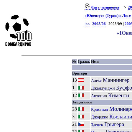
Лига чемпионов
—>
20
«Ювентус» (Турин) в Лиге
|<<
|
2005/06
| 2008/09 |
200
«Ювен
№
Гражд.
Имя
Вратари
Маннингер
13
Алекс
Буффо
1
Джанлуиджи
Кименти
12
Антонио
Защитники
Молинар
28
Кристиан
Кьеллин
3
Джорджо
Грыгера
21
Зденек
Легротталь
33