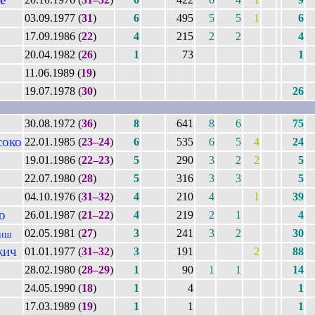
03.09.1977 (
31
)
6
495
5
5
1
6
17.09.1986 (
22
)
4
215
2
2
4
20.04.1982 (
26
)
1
73
1
11.06.1989 (
19
)
19.07.1978 (
30
)
26
30.08.1972 (
36
)
8
641
8
6
75
соко
22.01.1985 (
23–24
)
6
535
6
5
4
24
19.01.1986 (
22–23
)
5
290
3
2
2
5
22.07.1980 (
28
)
5
316
3
3
5
04.10.1976 (
31–32
)
4
210
4
1
39
о
26.01.1987 (
21–22
)
4
219
2
1
4
02.05.1981 (
27
)
3
241
3
2
30
диш
жич
01.01.1977 (
31–32
)
3
191
2
88
28.02.1980 (
28–29
)
1
90
1
1
14
24.05.1990 (
18
)
1
4
1
17.03.1989 (
19
)
1
1
1