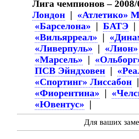
Лига чемпионов – 2008/
Лондон
|
«Атлетико» 
«Барселона»
|
БАТЭ
«Вильярреал»
|
«Дина
«Ливерпуль»
|
«Лион»
«Марсель»
|
«Ольборг
ПСВ Эйндховен
|
«Реа
«Спортинг» Лиссабон
«Фиорентина»
|
«Челс
«Ювентус»
|
Для ваших зам