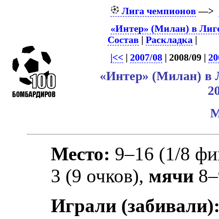
Лига чемпионов
—>
«Интер» (Милан) в Лиг
Состав
|
Раскладка
|
|<<
|
2007/08
| 2008/09 |
20
«Интер» (Милан) в
2
М
Место:
9–16 (1/8 фи
3 (9 очков),
мячи
8–
Играли (забивали)