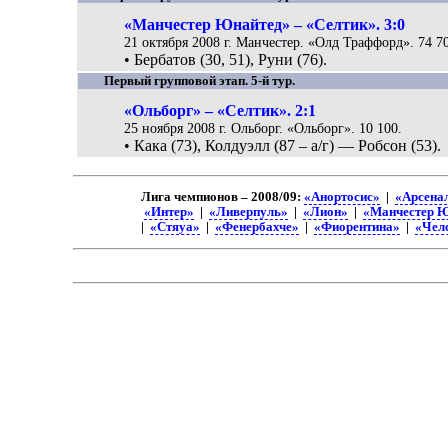
«Манчестер Юнайтед» – «Селтик». 3:0
21 октября 2008 г. Манчестер. «Олд Траффорд». 74 7
• Бербатов (30, 51), Руни (76).
Первый групповой этап. 5-й тур.
«Ольборг» – «Селтик». 2:1
25 ноября 2008 г. Ольборг. «Ольборг». 10 100.
• Кака (73), Колдуэлл (87 – а/г) — Робсон (53).
Лига чемпионов – 2008/09:
«Анортосис»
|
«Арсена
«Интер»
|
«Ливерпуль»
|
«Лион»
|
«Манчестер 
|
«Стяуа»
|
«Фенербахче»
|
«Фиорентина»
|
«Чел