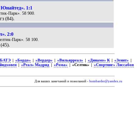
 Юнайтед». 1:1
лтик-Парк». 58 900.
з (84).
». 2:0
Селтик-Парк». 58 100.
(45).
БАТЭ
|
«Бордо»
|
«Вердер»
|
«Вильярреал»
|
«Динамо» К
|
«Зенит»
|
йндховен
|
«Реал» Мадрид
|
«Рома»
| «Селтик» |
«Спортинг» Лиссабон
Для ваших замечаний и пожеланий -
bombarder@yandex.ru