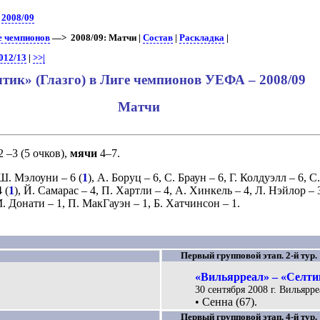
>
2008/09
ге чемпионов
—> 2008/09: Матчи |
Состав
|
Раскладка
|
012/13
|
>>|
тик» (Глазго) в Лиге чемпионов УЕФА – 2008/09
Матчи
2 –3 (5 очков),
мячи
4–7.
Ш. Мэлоуни
– 6 (
1
),
А. Боруц
– 6,
С. Браун
– 6,
Г. Колдуэлл
– 6,
С
 (
1
),
Й. Самарас
– 4,
П. Хартли
– 4,
А. Хинкель
– 4,
Л. Нэйлор
– 
. Донати
– 1,
П. МакГауэн
– 1,
Б. Хатчинсон
– 1.
Первый групповой этап. 2-й тур.
«Вильярреал» – «Селтик
30 сентября 2008 г. Вильярр
• Сенна (67).
Первый групповой этап. 4-й тур.