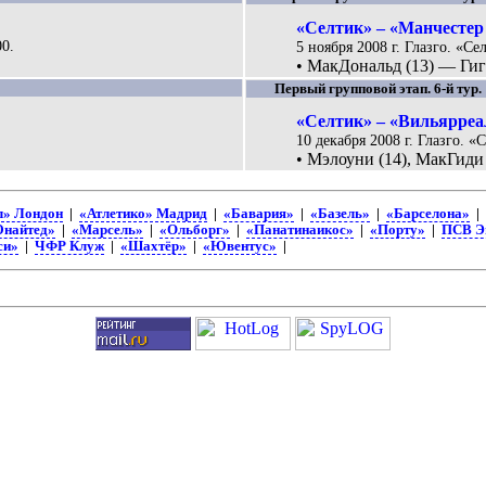
«Селтик» – «Манчестер
00.
5 ноября 2008 г. Глазго. «Се
• МакДональд (13) — Гигг
Первый групповой этап. 6-й тур.
«Селтик» – «Вильярреал
10 декабря 2008 г. Глазго. «
• Мэлоуни (14), МакГиди 
л» Лондон
|
«Атлетико» Мадрид
|
«Бавария»
|
«Базель»
|
«Барселона»
|
Юнайтед»
|
«Марсель»
|
«Ольборг»
|
«Панатинаикос»
|
«Порту»
|
ПСВ Э
си»
|
ЧФР Клуж
|
«Шахтёр»
|
«Ювентус»
|