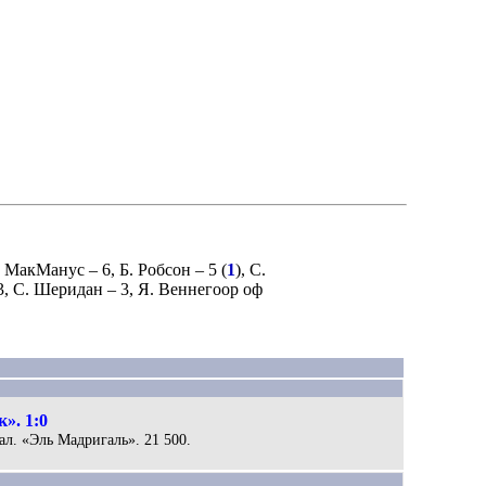
. МакМанус
– 6,
Б. Робсон
– 5 (
1
),
С.
3,
С. Шеридан
– 3,
Я. Веннегоор оф
». 1:0
еал. «Эль Мадригаль». 21 500.