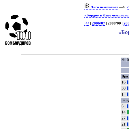
Лига чемпионов
—>
2
«Бордо» в Лиге чемпионо
|<<
|
2006/07
| 2008/09 |
20
«Бо
№
Г
Вра
16
30
1
Защ
6
14
27
21