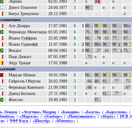
Энрике
02.05.1983
1
о
36
о
||
Диего Пласенте
24.04.1977
1
90
о
о
о
Бенуа Тремулена
28.12.1985
о
узащитники
Алу Диарра
17.07.1981
6
1
90
90
90
90
90
||
1
Фернандо Менегаццо
03.05.1981
6
75..
90
90
90
90
Йоанн Гуффран
25.05.1986
6
66..
..78
..61
77..
67..
Йоанн Гуркюфф
11.07.1986
6
2
90
90
90
90
90
1
||
1
||
Вендел
08.04.1982
6
1
90
..37
..61
77..
75..
||
1
Пьер Дюкасс
07.05.1987
1
..75
о
о
Абду Траоре
17.01.1988
о
о
о
о
адающие
Маруан Шамах
10.01.1984
6
66..
90
90
90
90
||
||
Габриэль Обертан
26.02.1989
5
..66
40..
61..
..77
..75
Фернандо Кавенаги
21.09.1983
3
..66
о
о
о
..67
Давид Белльон
27.11.1982
3
о
о
61..
..77
о
Жюссие
19.09.1983
2
37..
л» Лондон
|
«Атлетико» Мадрид
|
«Бавария»
|
«Базель»
|
«Барселона»
|
Юнайтед»
|
«Марсель»
|
«Ольборг»
|
«Панатинаикос»
|
«Порту»
|
ПСВ Э
си»
|
ЧФР Клуж
|
«Шахтёр»
|
«Ювентус»
|