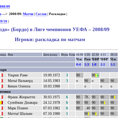
008/09
в
—> 2008/09:
Матчи
|
Состав
| Раскладка |
09/10
|
рдо» (Бордо) в Лиге чемпионов УЕФА – 2008/09
Игроки: раскладка по матчам
ражд.
Имя
Дата рожд.
Игры
Голы
16.09
1.10
22.10
4.11
26.11
Члс
Ром
ЧФР
ЧФР
Члс
0:4
1:3
1:0
2:1
1:1
тари
Ульрик Раме
19.09.1972
3
90
90
||
0
Матьё Вальверд
14.05.1983
3
о
90
о
90
90
Кевин Оленпа
10.03.1988
о
о
о
итники
Франк Жюрьетти
30.03.1975
6
90
78..
90
90
90
||
Сулейман Диавара
24.12.1978
6
90
90
90
90
90
||
Марк Планю
07.03.1982
6
90
..40
90
90
90
Маттьё Шальме
07.10.1980
5
90
90
90
90
||
||