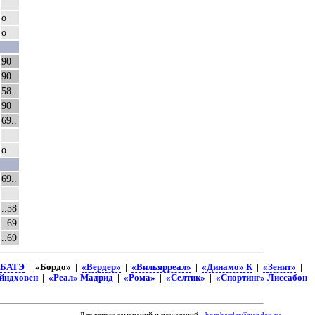
о
о
90
90
58..
90
69..
о
69..
..58
..69
..69
БАТЭ
| «Бордо» |
«Вердер»
|
«Вильярреал»
|
«Динамо» К
|
«Зенит»
|
йндховен
|
«Реал» Мадрид
|
«Рома»
|
«Селтик»
|
«Спортинг» Лиссабон