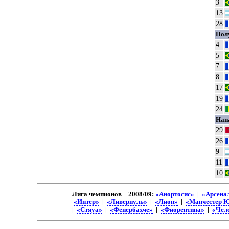
3
13
28
Пол
4
5
7
8
17
19
24
Нап
29
26
9
11
10
Лига чемпионов – 2008/09:
«Анортосис»
|
«Арсена
«Интер»
|
«Ливерпуль»
|
«Лион»
|
«Манчестер 
|
«Стяуа»
|
«Фенербахче»
|
«Фиорентина»
|
«Чел