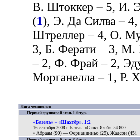
В. Штоккер
– 5,
И. 
(
1
),
Э. Да Силва
– 4
Штреллер
– 4,
О. М
3,
Б. Ферати
– 3,
М. 
– 2,
Ф. Фрай
– 2,
Эд
Морганелла
– 1,
Р. 
Лига чемпионов
Первый групповой этап. 1-й тур.
«Базель» – «Шахтёр». 1:2
16 сентября 2008 г. Базель. «Санкт-Якоб». 34 800.
• Абраам (90) — Фернандиньо (25), Жадсон (45).
Первый групповой этап. 3-й тур.