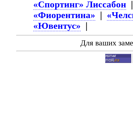
«Спортинг» Лиссабон
«Фиорентина»
|
«Челс
«Ювентус»
|
Для ваших зам