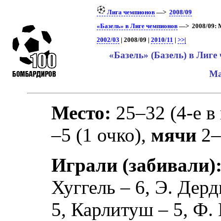
Лига чемпионов
—>
2008/09
«Базель» в Лиге чемпионов
—> 2008/09: 
2002/03
| 2008/09 |
2010/11
|
>>|
«Базель» (Базель) в Лиг
Ма
Место:
25–32 (4-е в
–5 (1 очко),
мячи
2–
Играли (забивали)
Хуггель
– 6,
Э. Дер
5,
Карлитуш
– 5,
Ф.