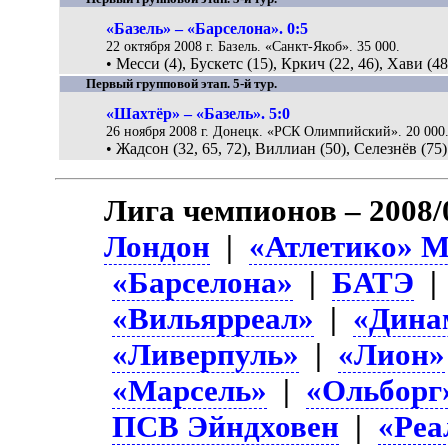
«Базель» – «Барселона». 0:5
22 октября 2008 г. Базель. «Санкт-Якоб». 35 000.
• Месси (4), Бускетс (15), Кркич (22, 46), Хави (48
Первый групповой этап. 5-й тур.
«Шахтёр» – «Базель». 5:0
26 ноября 2008 г. Донецк. «РСК Олимпийский». 20 000
• Жадсон (32, 65, 72), Виллиан (50), Селезнёв (75)
Лига чемпионов – 2008/
Лондон
|
«Атлетико» 
«Барселона»
|
БАТЭ
«Вильярреал»
|
«Дина
«Ливерпуль»
|
«Лион»
«Марсель»
|
«Ольборг
ПСВ Эйндховен
|
«Реа