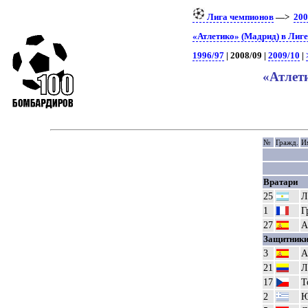
Лига чемпионов
—>
200
«Атлетико» (Мадрид) в Лиг
1996/97
| 2008/09 |
2009/10
|
«Атлет
№
Гражд.
И
Вратари
25
Л
1
Г
27
А
Защитник
3
А
21
Л
17
Т
2
Ю