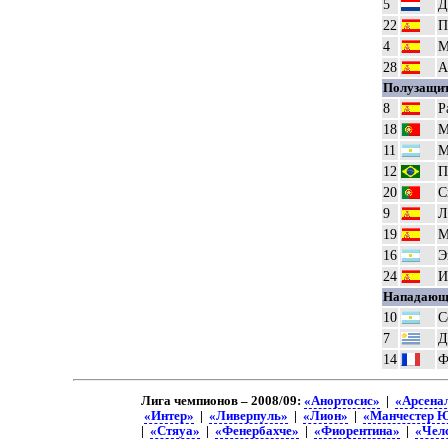
5
Д
22
П
4
М
28
А
Полузащи
8
Р
18
М
11
М
12
П
20
С
9
Л
19
М
16
Э
24
И
Нападающ
10
С
7
Д
14
Ф
Лига чемпионов – 2008/09:
«Анортосис»
|
«Арсена
«Интер»
|
«Ливерпуль»
|
«Лион»
|
«Манчестер 
|
«Стяуа»
|
«Фенербахче»
|
«Фиорентина»
|
«Чел