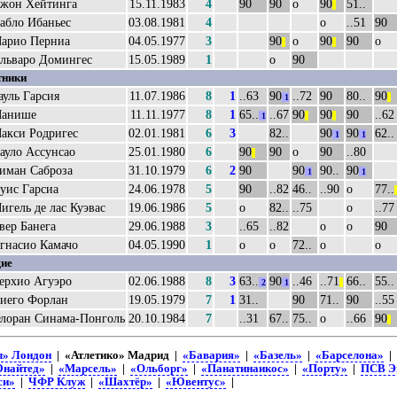
жон Хейтинга
15.11.1983
4
90
90
о
90
51..
||
абло Ибаньес
03.08.1981
4
о
..51
90
арио Перниа
04.05.1977
3
90
о
90
90
о
||
||
льваро Домингес
15.05.1989
1
о
90
тники
ауль Гарсия
11.07.1986
8
1
..63
90
..72
90
80..
90
1
||
анише
11.11.1977
8
1
65..
..67
90
90
90
..62
1
||
||
акси Родригес
02.01.1981
6
3
82..
90
90
62..
1
1
ауло Ассунсао
25.01.1980
6
90
90
о
90
..80
||
иман Саброза
31.10.1979
6
2
90
90
90..
90
1
1
уис Гарсиа
24.06.1978
5
90
..82
46..
..90
о
77..
|
игель де лас Куэвас
19.06.1986
5
о
82..
..75
о
..77
вер Банега
29.06.1988
3
..65
..82
о
о
90
гнасио Камачо
04.05.1990
1
о
о
72..
о
о
ие
ерхио Агуэро
02.06.1988
8
3
63..
90
..46
..71
66..
55..
2
1
||
иего Форлан
19.05.1979
7
1
31..
90
71..
90
..55
лоран Синама-Понголь
20.10.1984
7
..31
67..
75..
о
..66
90
||
л» Лондон
| «Атлетико» Мадрид |
«Бавария»
|
«Базель»
|
«Барселона»
|
Юнайтед»
|
«Марсель»
|
«Ольборг»
|
«Панатинаикос»
|
«Порту»
|
ПСВ Э
си»
|
ЧФР Клуж
|
«Шахтёр»
|
«Ювентус»
|