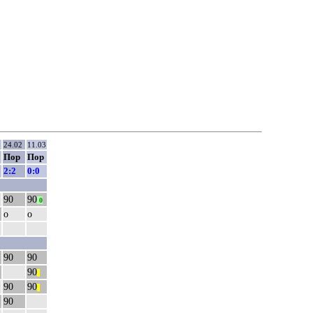
24.02
11.03
Пор
Пор
2:2
0:0
90
90
0
о
о
90
90
90
||
90
90
||
90