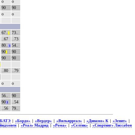
о
о
90
90
о
о
67..
73..
||
..67
..73
80..
54..
1
90
90
||
90
90
|
..80
..79
о
о
56..
90
90
..54
1
..56
79..
БАТЭ
|
«Бордо»
|
«Вердер»
|
«Вильярреал»
|
«Динамо» К
|
«Зенит»
|
йндховен
|
«Реал» Мадрид
|
«Рома»
|
«Селтик»
|
«Спортинг» Лиссабон