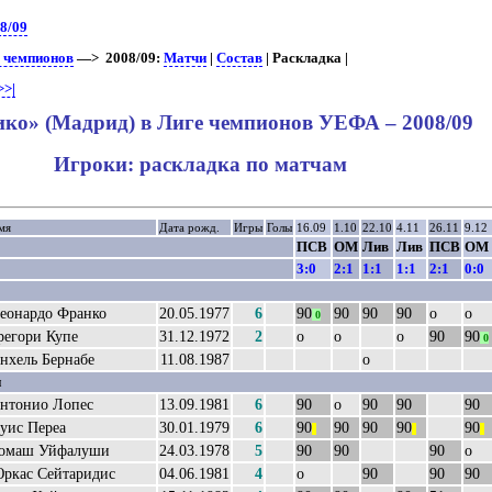
8/09
е чемпионов
—> 2008/09:
Матчи
|
Состав
| Раскладка |
>>|
ико» (Мадрид) в Лиге чемпионов УЕФА – 2008/09
Игроки: раскладка по матчам
мя
Дата рожд.
Игры
Голы
16.09
1.10
22.10
4.11
26.11
9.12
ПСВ
ОМ
Лив
Лив
ПСВ
ОМ
3:0
2:1
1:1
1:1
2:1
0:0
еонардо Франко
20.05.1977
6
90
90
90
90
о
о
0
регори Купе
31.12.1972
2
о
о
о
90
90
0
нхель Бернабе
11.08.1987
о
и
нтонио Лопес
13.09.1981
6
90
о
90
90
90
уис Переа
30.01.1979
6
90
90
90
90
90
||
||
||
омаш Уйфалуши
24.03.1978
5
90
90
90
о
ркас Сейтаридис
04.06.1981
4
о
90
90
90