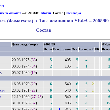
/09
Лиге чемпионов
—> 2008/09:
Матчи
| Состав |
Раскладка
|
с» (Фамагуста) в Лиге чемпионов УЕФА – 2008/09
Состав
Дата рожд. (возр.)
2008/09
ЛЧ, п
Игры
Голы
Время
Осн.
Полн.
ЖК
КК
Всег
20.08.1975 (
33
)
5
405
5
4
30.03.1974 (
34
)
2
135
1
1
ну
05.07.1989 (
19
)
16.05.1979 (
29
)
6
540
6
6
2
сси
23.02.1981 (
27
)
6
540
6
6
1
у
12.10.1980 (
27–28
)
6
540
6
6
31.01.1976 (
32
)
5
405
5
4
1
05.08.1973 (
35
)
4
1
315
3
3
1