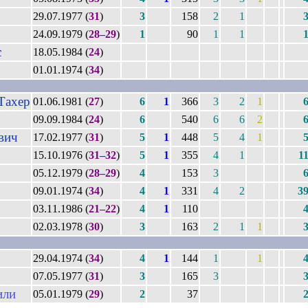
29.07.1977 (
31
)
3
158
2
1
24.09.1979 (
28–29
)
1
90
1
1
с
18.05.1984 (
24
)
01.01.1974 (
34
)
Тахер
01.06.1981 (
27
)
6
1
366
3
2
1
09.09.1984 (
24
)
6
540
6
6
2
вич
17.02.1977 (
31
)
5
1
448
5
4
1
15.10.1976 (
31–32
)
5
1
355
4
1
1
05.12.1979 (
28–29
)
4
153
3
09.01.1974 (
34
)
4
1
331
4
2
3
03.11.1986 (
21–22
)
4
1
110
02.03.1978 (
30
)
3
163
2
1
1
29.04.1974 (
34
)
4
1
144
1
1
07.05.1977 (
31
)
3
165
3
или
05.01.1979 (
29
)
2
37