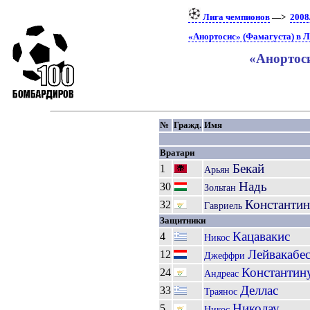
Лига чемпионов
—>
2008
«Анортосис» (Фамагуста) в 
«Анортоси
№
Гражд.
Имя
Вратари
Бекай
1
Арьян
Надь
30
Зольтан
Константи
32
Гавриель
Защитники
Кацавакис
4
Никос
Лейвакабе
12
Джеффри
Константин
24
Андреас
Деллас
33
Траянос
Николау
5
Никос