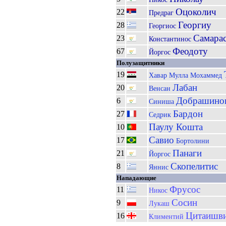
Оцоколич
22
Предраг
Георгиу
28
Георгиос
Самара
23
Константинос
Феодоту
67
Йоргос
Полузащитники
19
Хавар Мулла Мохаммед
Лабан
20
Венсан
Добрашино
6
Синиша
Бардон
27
Седрик
Паулу Кошта
10
Савио
17
Бортолини
Панаги
21
Йоргос
Скопелитис
8
Яннис
Нападающие
Фрусос
11
Никос
Сосин
9
Лукаш
Цитаишв
16
Климентий